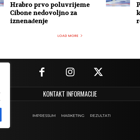
Hrabro prvo poluvrijeme
P
Cibone nedovoljno za
k
iznenađenje
r
LOAD MORE
.
KONTAKT INFORMACIJE
.
IMPRESSUM
MARKETING
REZULTATI