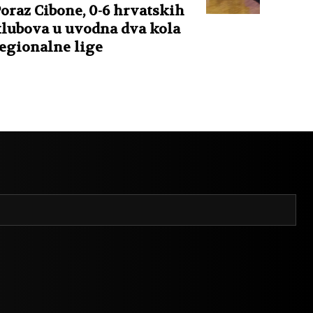
oraz Cibone, 0-6 hrvatskih
lubova u uvodna dva kola
egionalne lige