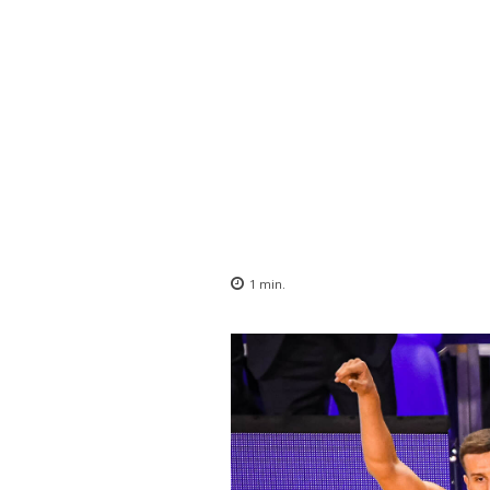
1
min.