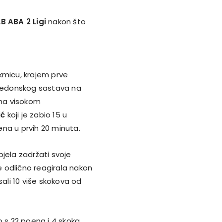
B ABA 2 Ligi
nakon što
akmicu, krajem prve
 makedonskog sastava na
na visokom
ić
koji je zabio 15 u
ena u prvih 20 minuta.
ela zadržati svoje
 odlično reagirala nakon
sali 10 više skokova od
io s 22 poena i 4 skoka