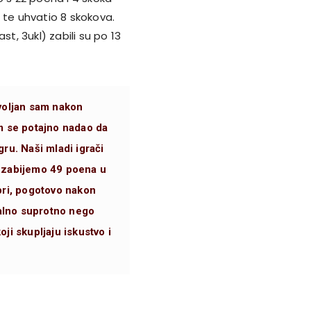
 te uhvatio 8 skokova.
ast, 3ukl) zabili su po 13
voljan sam nakon
m se potajno nadao da
ru. Naši mladi igrači
 zabijemo 49 poena u
bri, pogotovo nakon
ralno suprotno nego
i skupljaju iskustvo i