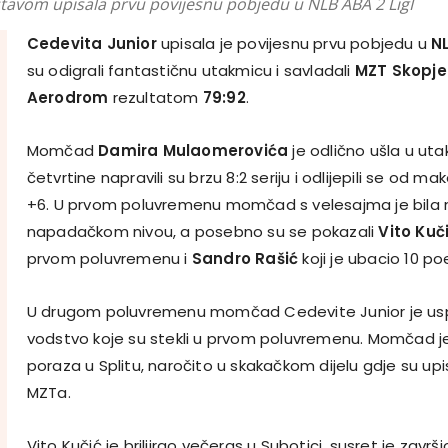
tavom upisala prvu povijesnu pobjedu u NLB ABA 2 LigI
Cedevita Junior
upisala je povijesnu prvu pobjedu u
NL
su odigrali fantastičnu utakmicu i savladali
MZT Skopje
Aerodrom
rezultatom
79:92
.
Momčad
Damira Mulaomerovića
je odlično ušla u ut
četvrtine napravili su brzu 8:2 seriju i odlijepili se od
+6. U prvom poluvremenu momčad s velesajma je bila 
napadačkom nivou, a posebno su se pokazali
Vito Kuč
prvom poluvremenu i
Sandro Rašić
koji je ubacio 10 po
U drugom poluvremenu momčad Cedevite Junior je uspj
vodstvo koje su stekli u prvom poluvremenu. Momčad je
poraza u Splitu, naročito u skakačkom dijelu gdje su upi
MZTa.
Vito Kučić je briljirao večeras u Subotici, susret je završ