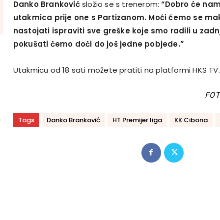
Danko Branković
složio se s trenerom:
“Dobro će nam 
utakmica prije one s Partizanom. Moći ćemo se mak
nastojati ispraviti sve greške koje smo radili u zadn
pokušati ćemo doći do još jedne pobjede.”
Utakmicu od 18 sati možete pratiti na platformi HKS TV.
FOT
Tags
Danko Branković
HT Premijer liga
KK Cibona