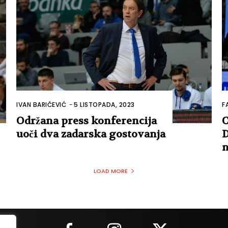
IVAN BARIČEVIĆ
-
5 LISTOPADA, 2023
F
Održana press konferencija
C
uoči dva zadarska gostovanja
D
n
LOAD MORE