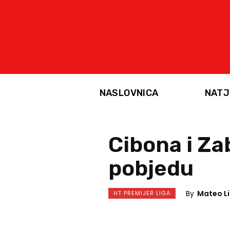
NASLOVNICA
NATJ
Cibona i Za
pobjedu
By
Mateo Li
HT PREMIJER LIGA