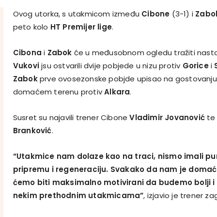
Ovog utorka, s utakmicom između
Cibone
(3-1) i
Zabo
peto kolo
HT Premijer lige
.
Cibona
i
Zabok
će u međusobnom ogledu tražiti nasta
Vukovi
jsu ostvarili dvije pobjede u nizu protiv
Gorice
i
Zabok
prve ovosezonske pobjde upisao na gostovanj
domaćem terenu protiv
Alkara
.
Susret su najavili trener Cibone
Vladimir Jovanović
te
Branković
.
“Utakmice nam dolaze kao na traci, nismo imali p
pripremu i regeneraciju. Svakako da nam je domaće
ćemo biti maksimalno motivirani da budemo bolji i
nekim prethodnim utakmicama”
, izjavio je trener