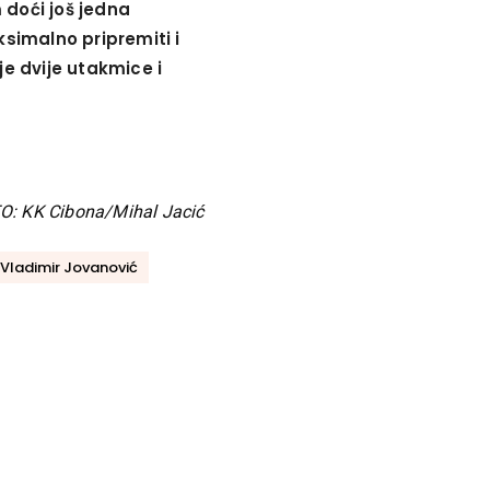
doći još jedna
simalno pripremiti i
je dvije utakmice i
O: KK Cibona/Mihal Jacić
Vladimir Jovanović