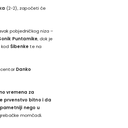
ka
(2-2), započeti će
vak pobjedničkog niza –
Sonik Puntamike
, dok je
u kod
Šibenke
te na
 centar
Danko
uno vremena za
 prvenstvo bitno i da
 pametniji nego u
 zagrebačke momčadi.