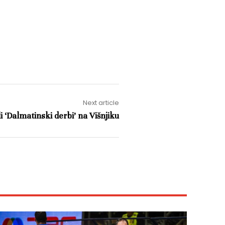
Next article
li ‘Dalmatinski derbi’ na Višnjiku