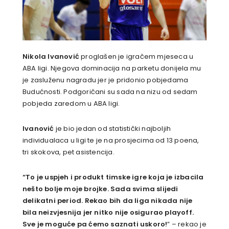
Nikola Ivanović
proglašen je igračem mjeseca u
ABA ligi. Njegova dominacija na parketu donijela mu
je zasluženu nagradu jer je pridonio pobjedama
Budućnosti. Podgoričani su sada na nizu od sedam
pobjeda zaredom u ABA ligi.
Ivanović
je bio jedan od statistički najboljih
individualaca u ligi te je na prosjecima od 13 poena,
tri skokova, pet asistencija.
“To je uspjeh i produkt timske igre koja je izbacila
nešto bolje moje brojke. Sada svima slijedi
delikatni period. Rekao bih da liga nikada nije
bila neizvjesnija jer nitko nije osigurao playoff.
Sve je moguće pa ćemo saznati uskoro!
” – rekao je