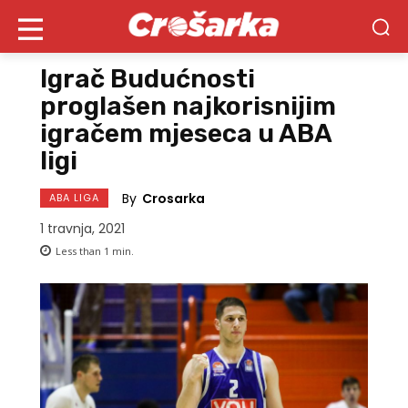
Igrač Budućnosti
proglašen najkorisnijim
igračem mjeseca u ABA
ligi
By
Crosarka
ABA LIGA
1 travnja, 2021
Less than 1
min.