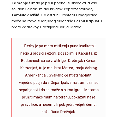
Kamenjaš
imao je po 11 poena i 9 skokova, a vrlo
solidan učinak i mladi hrvatski reprezentativac,
Tomislav Ivišić
. Od ostalih u rosteru Crnogoraca
može se izdvojiti lanjskog cibonaša
Bornu Kapustu
i
brata Zadrovog Drežnjaka Darija, Matea.
– Derby je po mom mišljenju puno kvalitetniji
nego u prošloj sezoni. Došao im je Kapusta, iz
Budućnosti su se vratili Igor Drobnjak i Kenan
Kamenjaš, tu je moj brat Mateo, imaju dobrog
Amerikanca… Svakako će htjeti naplatiti
vrijednu pobjedu s Gripa. Ipak, smatram da nisu
nepobjedivi i da se može s njima igrati. Moramo
pružiti maksimum na terenu, pokazati naše
pravo lice, a hoćemo li pobijediti vidjeti ćemo,
kaže Dario Drežnjak.