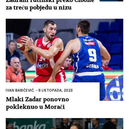
Zadrani rutinski preko Cibone
za treću pobjedu u nizu
IVAN BARIČEVIĆ
-
9 LISTOPADA, 2023
Mlaki Zadar ponovno
pokleknuo u Morači