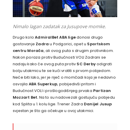
Nimalo lagan zadatak za Jusupove momke.
Drugo kolo
AdmiralBet ABA lige
donosi drugo
gostovanje
Zadra
u Podgorici, opet u
Sportskom
centru Morača
, ali ovog puta s drugim protivnikom.
Nakon poraza protiv Budućnosti VOLI Zadrani se
nadaju kako će ovog puta protiv
SC Derby
odigrati
bolju utakmicu te se kući vratiti s prvom pobjedom.
Neće biti lako, jer je riječ o momčadi koja je nedavno
osvojila
ABA Superkup
, pobijedivši pritom i
Budućnost VOLI i prošlogodišnjeg prvaka
Partizan
Mozzart Bet.
Na to su nadovezali gostujuću pobjedu
kod Splita u 1. kolu lige. Trener Zadra
Danijel Jusup
svjestan je što ga očekuje u ovoj utakmici.