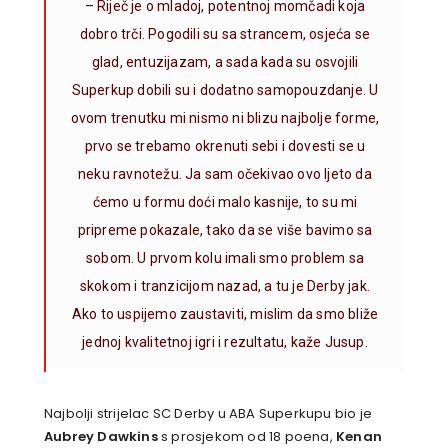
– Riječ je o mladoj, potentnoj momčadi koja
dobro trči. Pogodili su sa strancem, osjeća se
glad, entuzijazam, a sada kada su osvojili
Superkup dobili su i dodatno samopouzdanje. U
ovom trenutku mi nismo ni blizu najbolje forme,
prvo se trebamo okrenuti sebi i dovesti se u
neku ravnotežu. Ja sam očekivao ovo ljeto da
ćemo u formu doći malo kasnije, to su mi
pripreme pokazale, tako da se više bavimo sa
sobom. U prvom kolu imali smo problem sa
skokom i tranzicijom nazad, a tu je Derby jak.
Ako to uspijemo zaustaviti, mislim da smo bliže
jednoj kvalitetnoj igri i rezultatu, kaže Jusup.
Najbolji strijelac SC Derby u ABA Superkupu bio je
Aubrey Dawkins
s prosjekom od 18 poena,
Kenan