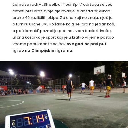
čemu se radi – „Streetball Tour Split“ održava se već
četvrti put i kroz svoje djelovanje je dosad privukao
preko 40 različitih ekipa. Za one koji ne znaju, riječ je
o turniru ulične 3×3 košarke koja se igra na jedan koš,
a po ‘domaći’ poznatije pod nazivom basket. Inače,
ulična košarka je sport koji je u kratko vrijeme postao
veoma popularan te se čak
ove godine prvi put
igrao na Olimpijskim Igrama
.