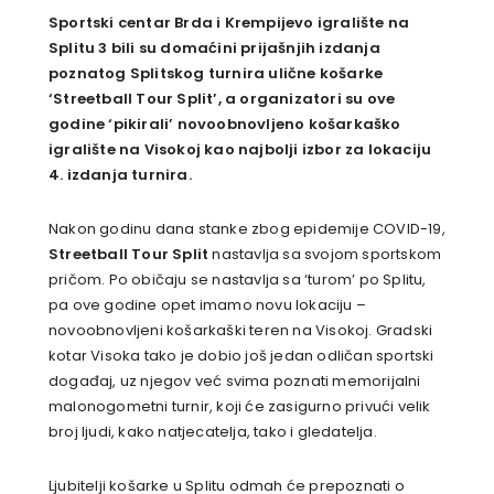
Sportski centar Brda i Krempijevo igralište na
Splitu 3 bili su domaćini prijašnjih izdanja
poznatog Splitskog turnira ulične košarke
‘Streetball Tour Split’, a organizatori su ove
godine ‘pikirali’ novoobnovljeno košarkaško
igralište na Visokoj kao najbolji izbor za lokaciju
4. izdanja turnira.
Nakon godinu dana stanke zbog epidemije COVID-19,
Streetball Tour Split
nastavlja sa svojom sportskom
pričom. Po običaju se nastavlja sa ‘turom’ po Splitu,
pa ove godine opet imamo novu lokaciju –
novoobnovljeni košarkaški teren na Visokoj. Gradski
kotar Visoka tako je dobio još jedan odličan sportski
događaj, uz njegov već svima poznati memorijalni
malonogometni turnir, koji će zasigurno privući velik
broj ljudi, kako natjecatelja, tako i gledatelja.
Ljubitelji košarke u Splitu odmah će prepoznati o