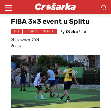
FIBA 3×3 event u Splitu
By
Džeba Filip
3X3
KAMPOVI I TURNIRI
21 kolovoza, 2021
2
min.