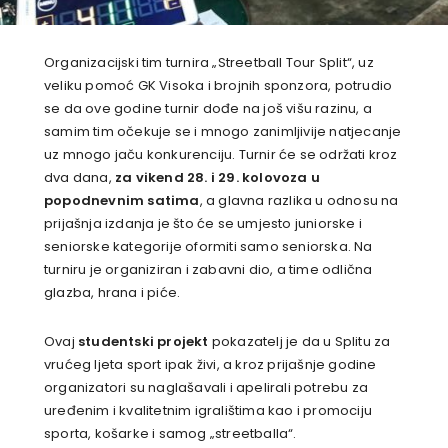
Organizacijski tim turnira „Streetball Tour Split“, uz
veliku pomoć GK Visoka i brojnih sponzora, potrudio
se da ove godine turnir dođe na još višu razinu, a
samim tim očekuje se i mnogo zanimljivije natjecanje
uz mnogo jaču konkurenciju. Turnir će se održati kroz
dva dana,
za vikend 28. i 29. kolovoza u
popodnevnim satima
, a glavna razlika u odnosu na
prijašnja izdanja je što će se umjesto juniorske i
seniorske kategorije oformiti samo seniorska. Na
turniru je organiziran i zabavni dio, a time odlična
glazba, hrana i piće.
Ovaj
studentski projekt
pokazatelj je da u Splitu za
vrućeg ljeta sport ipak živi, a kroz prijašnje godine
organizatori su naglašavali i apelirali potrebu za
uređenim i kvalitetnim igralištima kao i promociju
sporta, košarke i samog „streetballa“.