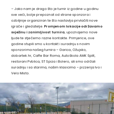
– Jako nam je drago što je turnir iz godine u godinu
sve veći, bolje prepoznat od strane sponzora i
ozbiljnije organiziran te što nastavlja privlačiti nove
igrače i gledatelje.
Promjenom lokacije održavamo
svježinu i zanimljivost turnira
, upoznajemo nove
ljude te stječemo razne kontakte. Primjerice, ove
godine stupili smo u kontakt i suradnju s novim
sponzorima našeg turnira – Garica, Ožujsko,
dobartek.hr, Caffe Bar Roma, Autoškola AMK Split,
restorani Pvblica, ST Spiza i Bolero, ali smo održali
suradnju i sa starima, našim klasicima – pizzerija Ivo i
Velo Misto.