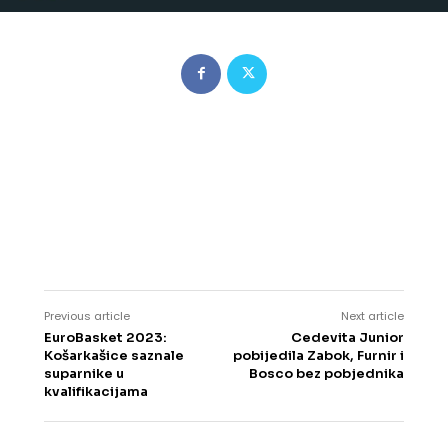
Previous article
Next article
EuroBasket 2023:
Cedevita Junior
Košarkašice saznale
pobijedila Zabok, Furnir i
suparnike u
Bosco bez pobjednika
kvalifikacijama