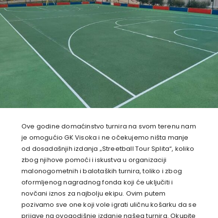
Ove godine domaćinstvo turnira na svom terenu nam
je omogućio GK Visoka i ne očekujemo ništa manje
od dosadašnjih izdanja „Streetball Tour Splita“, koliko
zbog njihove pomoći i iskustva u organizaciji
malonogometnih i balotaških turnira, toliko i zbog
oformljenog nagradnog fonda koji će uključiti i
novčani iznos za najbolju ekipu. Ovim putem
pozivamo sve one koji vole igrati uličnu košarku da se
prijave na ovogodišnje izdanje našeg turnira. Okupite