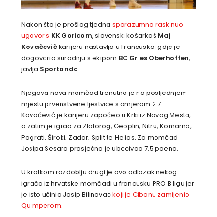
Nakon što je prošlog tjedna
sporazumno raskinuo
ugovor s
KK Goricom
, slovenski košarkaš
Maj
Kovačevič
karijeru nastavlja u Francuskoj gdje je
dogovorio suradnju s ekipom
BC Gries Oberhoffen
,
javlja
Sportando
.
Njegova nova momčad trenutno je na posljednjem
mjestu prvenstvene ljestvice s omjerom 2:7.
Kovačević je karijeru započeo u Krki iz Novog Mesta,
a zatim je igrao za Zlatorog, Geoplin, Nitru, Komarno,
Pagrati, Široki, Zadar, Split te Helios. Za momčad
Josipa Sesara prosječno je ubacivao 7.5 poena.
U kratkom razdoblju drugi je ovo odlazak nekog
igrača iz hrvatske momčadi u francusku PRO B ligu jer
je isto učinio Josip Bilinovac
koji je Cibonu zamijenio
Quimperom.