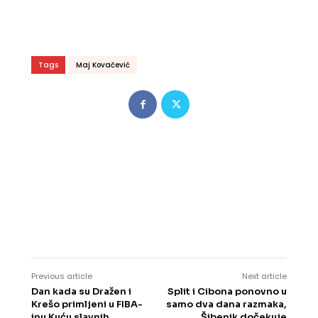
Tags
Maj Kovačević
Previous article
Next article
Dan kada su Dražen i
Split i Cibona ponovno u
Krešo primljeni u FIBA-
samo dva dana razmaka,
inu Kuću slavnih
Šibenik dočekuje