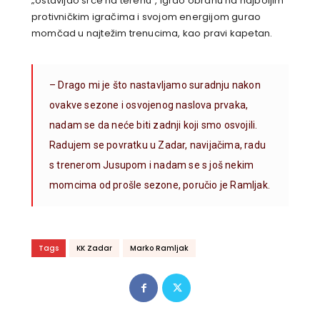
„ostavljao srce na terenu“, igrao obranu na najboljim
protivničkim igračima i svojom energijom gurao
momčad u najtežim trenucima, kao pravi kapetan.
– Drago mi je što nastavljamo suradnju nakon
ovakve sezone i osvojenog naslova prvaka,
nadam se da neće biti zadnji koji smo osvojili.
Radujem se povratku u Zadar, navijačima, radu
s trenerom Jusupom i nadam se s još nekim
momcima od prošle sezone, poručio je Ramljak.
Tags
KK Zadar
Marko Ramljak