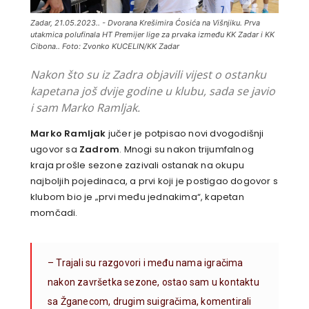
Zadar, 21.05.2023.. - Dvorana Krešimira Ćosića na Višnjiku. Prva
utakmica polufinala HT Premijer lige za prvaka između KK Zadar i KK
Cibona.. Foto: Zvonko KUCELIN/KK Zadar
Nakon što su iz Zadra objavili vijest o ostanku
kapetana još dvije godine u klubu, sada se javio
i sam Marko Ramljak.
Marko Ramljak
jučer je potpisao novi dvogodišnji
ugovor sa
Zadrom
. Mnogi su nakon trijumfalnog
kraja prošle sezone zazivali ostanak na okupu
najboljih pojedinaca, a prvi koji je postigao dogovor s
klubom bio je „prvi među jednakima“, kapetan
momčadi.
– Trajali su razgovori i među nama igračima
nakon završetka sezone, ostao sam u kontaktu
sa Žganecom, drugim suigračima, komentirali