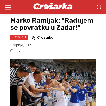
Marko Ramljak: “Radujem
se povratku u Zadar!”
By
Crosarka
NOVOSTI
11 srpnja, 2023
1
min.