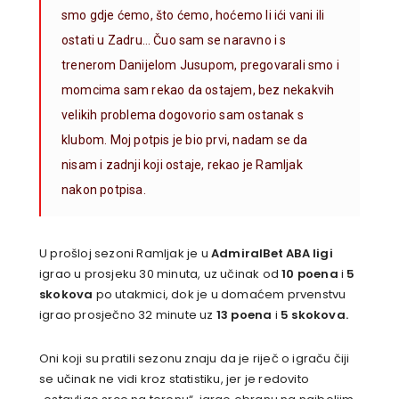
smo gdje ćemo, što ćemo, hoćemo li ići vani ili
ostati u Zadru… Čuo sam se naravno i s
trenerom Danijelom Jusupom, pregovarali smo i
momcima sam rekao da ostajem, bez nekakvih
velikih problema dogovorio sam ostanak s
klubom. Moj potpis je bio prvi, nadam se da
nisam i zadnji koji ostaje, rekao je Ramljak
nakon potpisa.
U prošloj sezoni Ramljak je u
AdmiralBet ABA ligi
igrao u prosjeku 30 minuta, uz učinak od
10 poena
i
5
skokova
po utakmici, dok je u domaćem prvenstvu
igrao prosječno 32 minute uz
13 poena
i
5 skokova.
Oni koji su pratili sezonu znaju da je riječ o igraču čiji
se učinak ne vidi kroz statistiku, jer je redovito