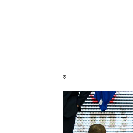
9
min.