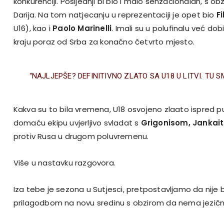
konkurenciji. Posljednji bi bio i malo senzacionalan, s ob
Darija. Na tom natjecanju u reprezentaciji je opet bio
F
U16), kao i
Paolo Marinelli
. Imali su u polufinalu već do
kraju poraz od Srba za konačno četvrto mjesto.
“NAJLJEPŠE? DEFINITIVNO ZLATO SA U18 U LITVI. TU S
Kakva su to bila vremena, U18 osvojeno zlaato ispred p
domaću ekipu uvjerljivo svladat s
Grigonisom, Jankai
protiv Rusa u drugom poluvremenu.
Više u nastavku razgovora.
Iza tebe je sezona u Sutjesci, pretpostavljamo da nije 
prilagodbom na novu sredinu s obzirom da nema jezičn