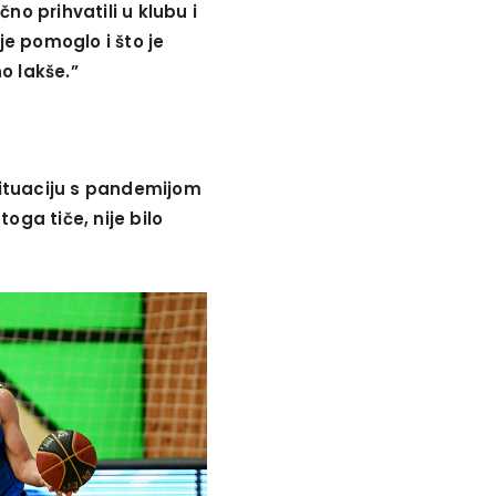
no prihvatili u klubu i
e pomoglo i što je
o lakše.”
 situaciju s pandemijom
toga tiče, nije bilo