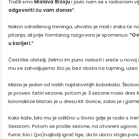
Tražili smo
Mislava Brzoju
i javio nam se s radosnom vij
odgovoriti ću vam danas”
.
Nakon odrađenog treninga, uhvatio je misli i zraka te 
pitanja, ali prije formlanog razgovora je spomenuo:
“Ov
u karijeri.”
Čestitke obitelji, želimo im puno radosti i sreće u novoj
mu se zahvaljujemo što je, bez obzira na tajming, uzeo
Mislav je jedan od naših najdarovitijih košarkaša. Školo
je proveo četiri sezone, potom je 3 sezone nosio dres K
koronakrize blistao je u dresu KK Gorice, zabio je i
game
Kako kaže, bilo mu je odlično u Gorici gdje je radio s 
Sesarom. Potom se prošle sezone, na otvoreni ugovor, 
Furnir, bio i (po)najbolji igrač lige, da bi ubrzo stigla po