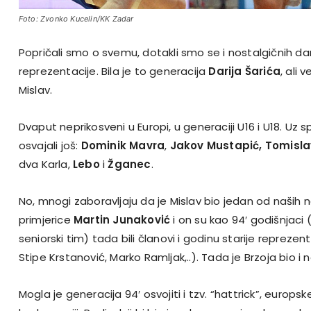
Foto: Zvonko Kucelin/KK Zadar
Popričali smo o svemu, dotakli smo se i nostalgičnih d
reprezentacije. Bila je to generacija
Darija Šarića
, ali 
Mislav.
Dvaput neprikosveni u Europi, u generaciji U16 i U18. Uz
osvajali još:
Dominik Mavra
,
Jakov Mustapić,
Tomisla
dva Karla,
Lebo
i
Žganec
.
No, mnogi zaboravljaju da je Mislav bio jedan od naših n
primjerice
Martin Junaković
i on su kao 94′ godišnjaci 
seniorski tim) tada bili članovi i godinu starije repreze
Stipe Krstanović, Marko Ramljak,..). Tada je Brzoja bio i na
Mogla je generacija 94′ osvojiti i tzv. “hattrick”, europsk