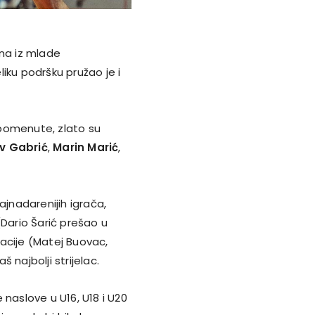
ana iz mlade
veliku podršku pružao je i
 spomenute, zlato su
v Gabrić
,
Marin Marić
,
ajnadarenijih igrača,
(Dario Šarić prešao u
ntacije (Matej Buovac,
š najbolji strijelac.
e naslove u U16, U18 i U20