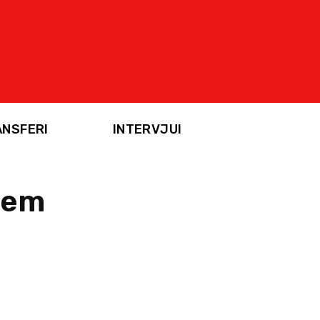
ANSFERI
INTERVJUI
jem