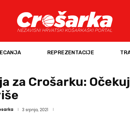
ECANJA
REPREZENTACIJE
TR
ja za Crošarku: Očeku
iše
osarka
3 srpnja, 2021