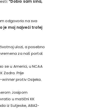
esti:
“Dobio sam sina,
nam odgovorio na sva
o je moj najveći trofej
 životnoj ulozi, a posebno
 vremena za naš portal.
vao se u Americi, u NCAA
K Zadra. Prije
-winner
protiv Osijeka.
trenerom Josipom
vratio u matični KK
nuda iz Sutjeske, ABA2-