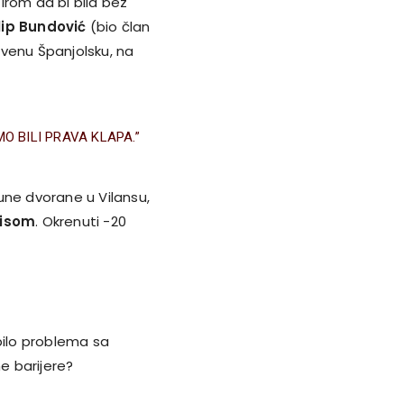
zirom da bi bila bez
ilip Bundović
(bio član
bivenu Španjolsku, na
MO BILI PRAVA KLAPA.”
une dvorane u Vilansu,
tisom
. Okrenuti -20
bilo problema sa
e barijere?