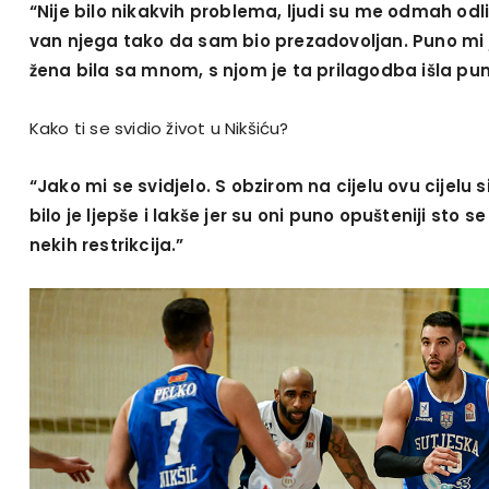
“Nije bilo nikakvih problema, ljudi su me odmah odlič
van njega tako da sam bio prezadovoljan. Puno mi j
žena bila sa mnom, s njom je ta prilagodba išla pun
Kako ti se svidio život u Nikšiću?
“Jako mi se svidjelo. S obzirom na cijelu ovu cijelu
bilo je ljepše i lakše jer su oni puno opušteniji sto se 
nekih restrikcija.”