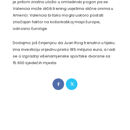
je pritom znatno uložio u omladinski pogon pa se
Valencia može dičiti trening uvjetima slične onima u
Americi. Valencia bi tako mogla uskoro postati
značajan faktor na košarkaškoj mapi Europe,
odnosno Eurolige.
Dodajmo još činjenjicu da Juan Roig trenutno u tijeku
ima investiciju vrijednu preko 185 milijuna eura, a radi
se o izgradnji višenamjenske sportske dvorane sa
15.600 sjedećih mjesta.