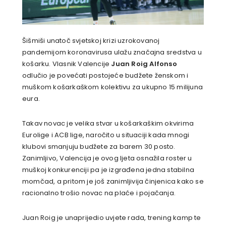
Šišmiši unatoč svjetskoj krizi uzrokovanoj
pandemijom koronavirusa ulažu značajna sredstva u
košarku. Vlasnik Valencije
Juan Roig Alfonso
odlučio je povećati postojeće budžete ženskom i
muškom košarkaškom kolektivu za ukupno 15 milijuna
eura.
Takav novac je velika stvar u košarkaškim okvirima
Eurolige i ACB lige, naročito u situaciji kada mnogi
klubovi smanjuju budžete za barem 30 posto.
Zanimljivo, Valencija je ovog ljeta osnažila roster u
muškoj konkurenciji pa je izgrađena jedna stabilna
momčad, a pritom je još zanimljivija činjenica kako se
racionalno trošio novac na plaće i pojačanja.
Juan Roig je unaprijedio uvjete rada, trening kamp te