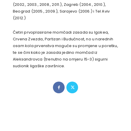
(2002., 2003., 2008., 2011.), Zagreb (2004., 2010.),
Beograd (2005., 2009.), Sarajevo (2006.) i Tel Aviv
(2012.)
Četiri prvoplasirane momčadi zasada su Igokea,
Crvena Zvezda, Partizan i Budućnost, no u narednih
osam kola prvenstva moguće su promjene u poretku,
te se čini kako je zasada jedino momčad iz
Aleksandrovca (trenutno na omjeru 15-3) sigurni
sudionik ligaške završnice.