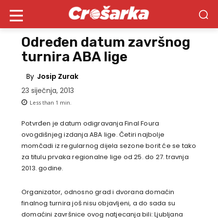
Određen datum završnog
turnira ABA lige
By
Josip Zurak
23 siječnja, 2013
Less than 1
min.
Potvrđen je datum odigravanja Final Foura
ovogdišnjeg izdanja ABA lige. Četiri najbolje
momčadi iz regularnog dijela sezone borit će se tako
za titulu prvaka regionalne lige od 25. do 27. travnja
2013. godine.
Organizator, odnosno grad i dvorana domaćin
finalnog turnira još nisu objavljeni, a do sada su
domaćini završnice ovog natjecanja bili: Ljubljana