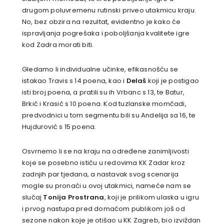
drugom poluvremenu rutinski priveo utakmicu kraju.
No, bez obzira na rezultat, evidentno je kako će
ispravljanja pogrešaka i poboljšanja kvalitete igre
kod Zadra morati biti.
Gledamo li individualne učinke, efikasnošću se
istakao Travis s 14 poena, kao i
Delaš
koji je postigao
isti broj poena, a pratili su ih Vrbanc s 13, te Batur,
Brkić i Krasić s 10 poena. Kod tuzlanske momčadi,
predvodnici u tom segmentu bili su Andelija sa 16, te
Hujdurović s 15 poena.
Osvrnemo li se na kraju na određene zanimljivosti
koje se posebno ističu u redovima KK Zadar kroz
zadnjih par tjedana, a nastavak svog scenarija
mogle su pronaći u ovoj utakmici, nameće nam se
slučaj
Tonija Prostrana
, koji je prilikom ulaska u igru
i prvog nastupa pred domaćom publikom još od
sezone nakon koje je otišao u KK Zagreb, bio izviždan