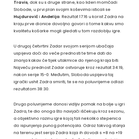
Travis
, dok su s druge strane, kao lideri momčadi
Slobode, u prvi plan svojim koševima isticali se
Hujdurović
i
Andelija
. Rezultat 17:16 u korist Zadra na
kraju prve dionice dovoljno govori o tome kakvu smo
kvalitetu košarke mogli gledati u tom razdoblju igre.
U drugoj četvrtini Zadar svojom serijom ubačaja
uspijeva doći do veće prednosti te time dati do
znanja kakav će tijek utakmice do njenog kraja biti.
Najveću prednost Zadar ostvaruje kroz rezultat 34:19,
nakon serije 15-0. Međutim, Sloboda uspijeva taj
igrački ushit Zadra smiriti, te se na poluvrijeme odlazi
rezultatom 38:30.
Drugo poluvrijeme donosi vidljiv pomak na bolje u igri
Zadra, te dio onoga što navijači iščekuju kroz sezonu,
a objektivno razinu igre kojoj fali nekoliko stepenica
do ispunjenja punog potencijala. Odraz takvog stanja
na terenu jest serija Zadra koja ih dovodi s +8 na +19