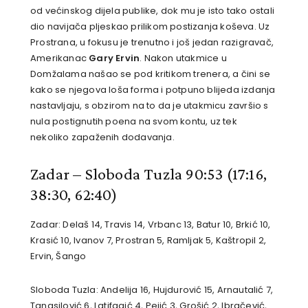
od većinskog dijela publike, dok mu je isto tako ostali
dio navijača pljeskao prilikom postizanja koševa. Uz
Prostrana, u fokusu je trenutno i još jedan razigravač,
Amerikanac
Gary Ervin
. Nakon utakmice u
Domžalama našao se pod kritikom trenera, a čini se
kako se njegova loša forma i potpuno blijeda izdanja
nastavljaju, s obzirom na to da je utakmicu završio s
nula postignutih poena na svom kontu, uz tek
nekoliko zapaženih dodavanja.
Zadar – Sloboda Tuzla 90:53 (17:16,
38:30, 62:40)
Zadar: Delaš 14, Travis 14, Vrbanc 13, Batur 10, Brkić 10,
Krasić 10, Ivanov 7, Prostran 5, Ramljak 5, Kaštropil 2,
Ervin, Šango
Sloboda Tuzla: Andelija 16, Hujdurović 15, Arnautalić 7,
Tanasilović 6, Latifagić 4, Pejić 3, Grošić 2, Ibračević,