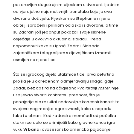
pozdravljen dugotrajnim pljeskom u dvorani, i jednim
od vjerojatno najemotivnijih trenutaka koje je ova
dvorana doživjela. Pljeskom su Stephanie i njena
obitelj ispraćeni i prilikom odlaska iz dvorane, a time
su Zadrani još jedanput pokazali svoje iskrene
osjećaje u ovoj vrlo aktualnoj situaciji. Treba
napomenuti kako su igrači Zadra i Slobode
zajedničkom fotografijom s djevojčicom izmamili
osmijeh na njeno lice.
Što se igračkog dijela utakmice tiče, prva četvrtina
prošla je u određenom odmjeravanju snaga, gdje
Zadar, bez obzira na očigledno kvalitetniji
roster
, nije
uspijevao stvoriti konkretnu prednost, što je
ponajprije bio rezultat nedovoljne koncentriranosti te
svojevrsnog manjka agresivnosti, kako u napadu
tako i u obrani. Kod zadarske momčadi od početka
utakmice dalo se primijetiti kako glavne konce igre
vuku
Vrbanc
i ovosezonsko američko pojačanje