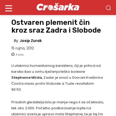
Ostvaren plemenit čin
kroz sraz Zadra i Slobode
By
Josip Zurak
15 rujna, 2012
3
min.
U utakmici humanitarnog karaktera, čiji je prihod od
karata išao u svrhu liječenja teško bolesne
Stephanie Milda
, Zadar je sinoć u Dvorani Krešimira
Ćosića slavio protiv Slobode iz Tuzle rezultatom
90:53.
Prisutnih gledatelja bilo je manje nego li se očekivalo,
tek oko 2.000. Početno podbacivanje lopte na
utakmici izvela je upravo mala Stephanie, te je taj čin