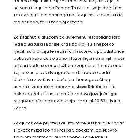
u samo dvije minute igre treće četvrtine, a u kojoj je
najveću ulogu imao Romeo Travis sa svoje dvije trice.
Takav ritam i odnos snaga nastavlja se i kroz ostatak
tog perioda, te i u zadnjoj četvrtini.
Za istaknuti u drugom poluvremenu jest solidna igra
Ivana Batura
i
Bariše Krasića
, koji su s nekoliko
lijepih solo akcija te realiziranih šuteva s poludistance
pokazali kako će se trener Nazor sigurno na njih moći
osloniti kada sezona službeno započne, što sve one
koji poznaju ova dva igrača ne bi trebalo čuditi.
Utakmica završava ubačajem hercegovačkog
centra u zadarskim redovima,
Joze Brkića
, koji je
pokazao želju i trud, te pružio zadovoljavajuću igru.
Njegov ubačaj postavlja krajnji rezultat 90:53 u korist
Zadra.
Zaključak ove prijateljske utakmice jest kako je Zadar
s lakoćom izašao na kraj sa Slobodom, objektivno
slabijom momčadi, te kroz poboljšanje igre u