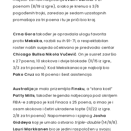
poenom (8/19 iz igre), a iako je krenuo s 3/6
pogođenih trojki, zaredao je sedam uzastopnih
promašaja za tri poena i tu je priči bio kraj.
Crna Gora
također je opravdala ulogu favorita
protiv
Meksika
, razbili su ih 91-71, a respektabilan
roster naših susjeda očekivano je predvodio centar
Chicago Bullsa Nikola Vučević
. On je susret završio
s 27 poena, 10 skokova i dvije blokade (11/15 iz igre,
3/3 za tri poena). Kod Meksikanaca je najbolji bio
Pako Cruz
sa 16 poena i šest asistencija.
Australija
je malo prizemljila
Finsku
, a “stara kost”
Patty Mills
, također legenda natjecanja pod okriljem
FIBA-e zatrpao je koš Finaca s 25 poena, a imao je i
osam skokova i četiri ukradene lopte (11/22 iz igre.
2/8 za tri poena). Napomenimo i sjajnog
Josha
Giddeya
koji je umalo ostvario
triple-double
(14/9/8).
Lauri Markkanen
bio je jedini raspoložen u svojoj