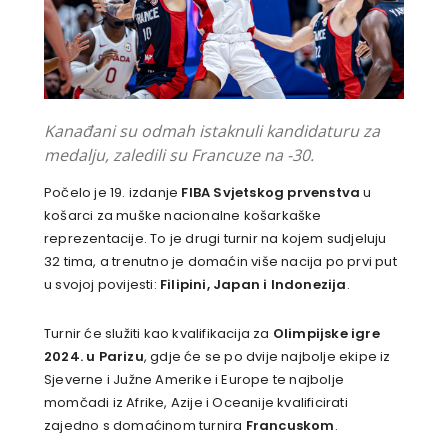
Kanađani su odmah istaknuli kandidaturu za
medalju, zaledili su Francuze na -30.
Počelo je 19. izdanje
FIBA Svjetskog prvenstva
u
košarci za muške nacionalne košarkaške
reprezentacije. To je drugi turnir na kojem sudjeluju
32 tima, a trenutno je domaćin više nacija po prvi put
u svojoj povijesti:
Filipini, Japan i Indonezija
.
Turnir će služiti kao kvalifikacija za
Olimpijske igre
2024. u Parizu
, gdje će se po dvije najbolje ekipe iz
Sjeverne i Južne Amerike i Europe te najbolje
momčadi iz Afrike, Azije i Oceanije kvalificirati
zajedno s domaćinom turnira
Francuskom
.