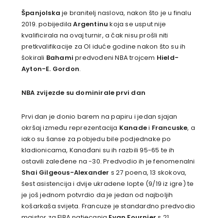
Španjolska
je branitelj naslova, nakon što je u finalu
2019. pobijedila
Argentinu
koja se usput nije
kvalificirala na ovaj turnir, a čak nisu prošli niti
pretkvalifikacije za OI iduće godine nakon što su ih
šokirali
Bahami
predvođeni NBA trojcem
Hield-
Ayton-E. Gordon
.
NBA zvijezde su dominirale prvi dan
Prvi dan je donio barem na papiru i jedan sjajan
okršaj između reprezentacija
Kanade
i
Francuske
, a
iako su šanse za pobjedu bile podjednake po
kladionicama, Kanađani su ih razbili 95-65 te ih
ostavili zaleđene na -30. Predvodio ih je fenomenalni
Shai Gilgeous-Alexander
s 27 poena, 13 skokova,
šest asistencija i dvije ukradene lopte (9/19 iz igre) te
je još jednom potvrdio da je jedan od najboljih
košarkaša svijeta. Francuze je standardno predvodio
majstor za FIBA natjecanja
Evan Fournier
s 21