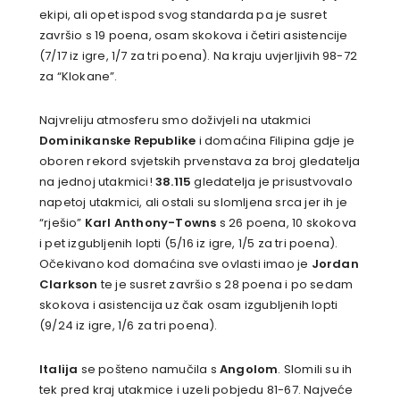
ekipi, ali opet ispod svog standarda pa je susret
završio s 19 poena, osam skokova i četiri asistencije
(7/17 iz igre, 1/7 za tri poena). Na kraju uvjerljivih 98-72
za “Klokane”.
Najvreliju atmosferu smo doživjeli na utakmici
Dominikanske Republike
i domaćina Filipina gdje je
oboren rekord svjetskih prvenstava za broj gledatelja
na jednoj utakmici!
38.115
gledatelja je prisustvovalo
napetoj utakmici, ali ostali su slomljena srca jer ih je
“rješio”
Karl Anthony-Towns
s 26 poena, 10 skokova
i pet izgubljenih lopti (5/16 iz igre, 1/5 za tri poena).
Očekivano kod domaćina sve ovlasti imao je
Jordan
Clarkson
te je susret završio s 28 poena i po sedam
skokova i asistencija uz čak osam izgubljenih lopti
(9/24 iz igre, 1/6 za tri poena).
Italija
se pošteno namučila s
Angolom
. Slomili su ih
tek pred kraj utakmice i uzeli pobjedu 81-67. Najveće