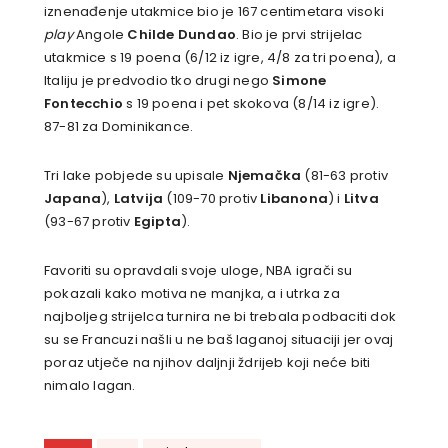
iznenađenje utakmice bio je 167 centimetara visoki
play
Angole
Childe Dundao
. Bio je prvi strijelac
utakmice s 19 poena (6/12 iz igre, 4/8 za tri poena), a
Italiju je predvodio tko drugi nego
Simone
Fontecchio
s 19 poena i pet skokova (8/14 iz igre).
87-81 za Dominikance.
Tri lake pobjede su upisale
Njemačka
(81-63 protiv
Japana
),
Latvija
(109-70 protiv
Libanona
) i
Litva
(93-67 protiv
Egipta
).
Favoriti su opravdali svoje uloge, NBA igrači su
pokazali kako motiva ne manjka, a i utrka za
najboljeg strijelca turnira ne bi trebala podbaciti dok
su se Francuzi našli u ne baš laganoj situaciji jer ovaj
poraz utječe na njihov daljnji ždrijeb koji neće biti
nimalo lagan.