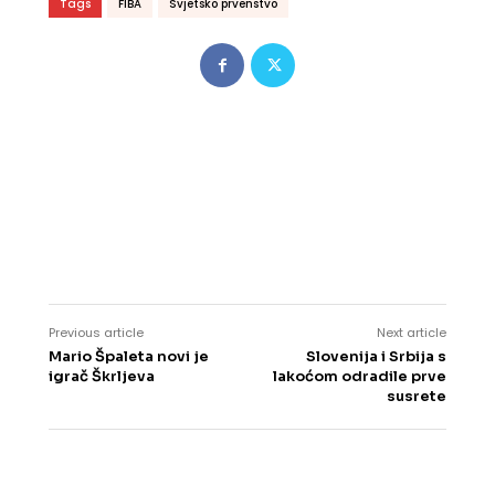
Tags
FIBA
Svjetsko prvenstvo
Previous article
Next article
Mario Špaleta novi je
Slovenija i Srbija s
igrač Škrljeva
lakoćom odradile prve
susrete