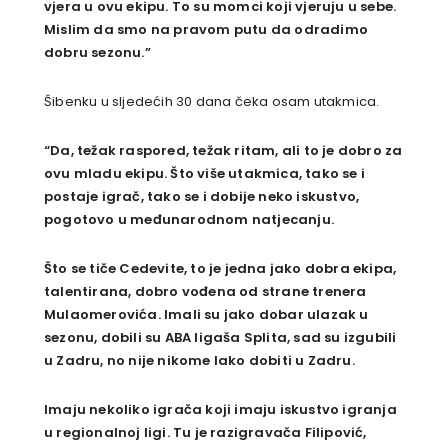
vjera u ovu ekipu. To su momci koji vjeruju u sebe.
Mislim da smo na pravom putu da odradimo
dobru sezonu.”
Šibenku u sljedećih 30 dana čeka osam utakmica.
“Da, težak raspored, težak ritam, ali to je dobro za
ovu mladu ekipu. Što više utakmica, tako se i
postaje igrač, tako se i dobije neko iskustvo,
pogotovo u međunarodnom natjecanju.
Što se tiče Cedevite, to je jedna jako dobra ekipa,
talentirana, dobro vođena od strane trenera
Mulaomerovića. Imali su jako dobar ulazak u
sezonu, dobili su ABA ligaša Splita, sad su izgubili
u Zadru, no nije nikome lako dobiti u Zadru.
Imaju nekoliko igrača koji imaju iskustvo igranja
u regionalnoj ligi. Tu je razigravača Filipović,