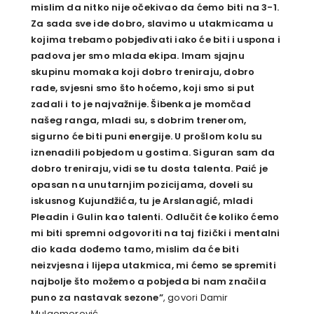
mislim da nitko nije očekivao da ćemo biti na 3-1.
Za sada sve ide dobro, slavimo u utakmicama u
kojima trebamo pobjeđivati iako će biti i uspona i
padova jer smo mlada ekipa. Imam sjajnu
skupinu momaka koji dobro treniraju, dobro
rade, svjesni smo što hoćemo, koji smo si put
zadali i to je najvažnije. Šibenka je momčad
našeg ranga, mladi su, s dobrim trenerom,
sigurno će biti puni energije. U prošlom kolu su
iznenadili pobjedom u gostima. Siguran sam da
dobro treniraju, vidi se tu dosta talenta. Paić je
opasan na unutarnjim pozicijama, doveli su
iskusnog Kujundžića, tu je Arslanagić, mladi
Pleadin i Gulin kao talenti. Odlučit će koliko ćemo
mi biti spremni odgovoriti na taj fizički i mentalni
dio kada dođemo tamo, mislim da će biti
neizvjesna i lijepa utakmica, mi ćemo se spremiti
najbolje što možemo a pobjeda bi nam značila
puno za nastavak sezone”
, govori Damir
Mulaomerović.