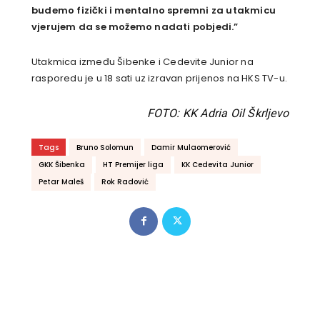
budemo fizički i mentalno spremni za utakmicu
vjerujem da se možemo nadati pobjedi.”
Utakmica između Šibenke i Cedevite Junior na
rasporedu je u 18 sati uz izravan prijenos na HKS TV-u.
FOTO: KK Adria Oil Škrljevo
Tags
Bruno Solomun
Damir Mulaomerović
GKK Šibenka
HT Premijer liga
KK Cedevita Junior
Petar Maleš
Rok Radović