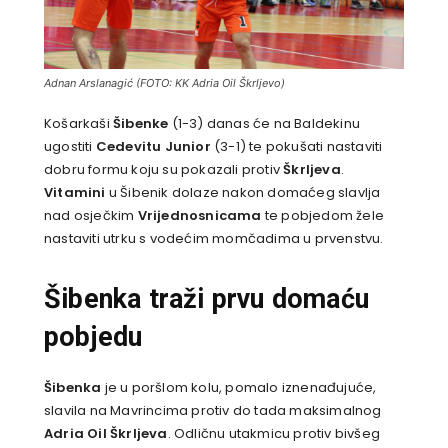
Adnan Arslanagić (FOTO: KK Adria Oil Škrljevo)
Košarkaši
Šibenke
(1-3) danas će na Baldekinu
ugostiti
Cedevitu Junior
(3-1) te pokušati nastaviti
dobru formu koju su pokazali protiv
Škrljeva
.
Vitamini
u Šibenik dolaze nakon domaćeg slavlja
nad osječkim
Vrijednosnicama
te pobjedom žele
nastaviti utrku s vodećim momčadima u prvenstvu.
Šibenka traži prvu domaću
pobjedu
Šibenka
je u poršlom kolu, pomalo iznenađujuće,
slavila na Mavrincima protiv do tada maksimalnog
Adria Oil Škrljeva
. Odličnu utakmicu protiv bivšeg