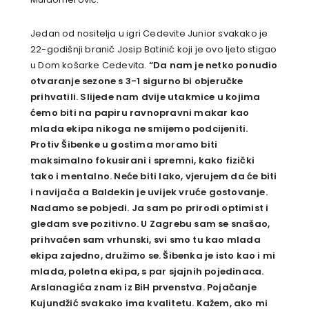
Jedan od nositelja u igri Cedevite Junior svakako je
22-godišnji branič Josip Batinić koji je ovo ljeto stigao
u Dom košarke Cedevita.
“Da nam je netko ponudio
otvaranje sezone s 3-1 sigurno bi objeručke
prihvatili. Slijede nam dvije utakmice u kojima
ćemo biti na papiru ravnopravni makar kao
mlada ekipa nikoga ne smijemo podcijeniti.
Protiv Šibenke u gostima moramo biti
maksimalno fokusirani i spremni, kako fizički
tako i mentalno. Neće biti lako, vjerujem da će biti
i navijača a Baldekin je uvijek vruće gostovanje.
Nadamo se pobjedi. Ja sam po prirodi optimist i
gledam sve pozitivno. U Zagrebu sam se snašao,
prihvaćen sam vrhunski, svi smo tu kao mlada
ekipa zajedno, družimo se. Šibenka je isto kao i mi
mlada, poletna ekipa, s par sjajnih pojedinaca.
Arslanagića znam iz BiH prvenstva. Pojačanje
Kujundžić svakako ima kvalitetu. Kažem, ako mi