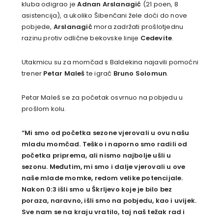
kluba odigrao je
Adnan Arslanagić
(21 poen, 8
asistencija), a ukoliko Šibenčani žele doći do nove
pobjede,
Arslanagić
mora zadržati prošlotjednu
razinu protiv odlične bekovske linije
Cedevite
.
Utakmicu su za momčad s Baldekina najavili pomoćni
trener
Petar Maleš
te igrač
Bruno Solomun
.
Petar Maleš se za početak osvrnuo na pobjedu u
prošlom kolu.
“Mi smo od početka sezone vjerovali u ovu našu
mladu momčad. Teško i naporno smo radili od
početka priprema, ali nismo najbolje ušli u
sezonu. Međutim, mi smo i dalje vjerovali u ove
naše mlade momke, redom velike potencijale.
Nakon 0:3 išli smo u Škrljevo koje je bilo bez
poraza, naravno, išli smo na pobjedu, kao i uvijek.
Sve nam se na kraju vratilo, taj naš težak rad i