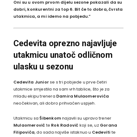
Oni su u ovom prvom dijelu sezone pokazali da su
dobri, konkurentni za top 6. Bit će to dobra, čvrsta
utakmica, a mi idemo na pobjedu.”
Cedevita oprezno najavljuje
utakmicu unatoč odličnom
ulasku u sezonu
Cedevita Junior
se s tri pobjede u prve četiri
utakmice smjestila na sam vrh tablice, što je za
mladu ekipu trenera
Damira Mulaomerovića
neočekivan, ali dobro prihvaćen uspjeh.
Utakmicu sa
Šibenkom
najavili su upravo trener
Mulaomerović
te
Rok Radović
koji se, uz
Gorana
Filipovića
, do sada najviše istaknuo u
Cedeviti
te