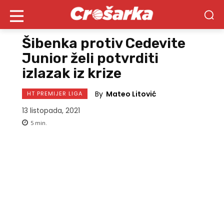
Šibenka protiv Cedevite
Junior želi potvrditi
izlazak iz krize
By
Mateo Litović
HT PREMIJER LIGA
13 listopada, 2021
5
min.