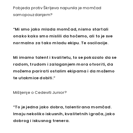
Pobjeda protiv Škrljeva napunila je momčad
samopouzdanjem?
“Mi smo jako mlada momčad, nismo startali
onako kako smo mislili da hoćemo, ali to je sve
normalno za tako mladu ekipu. Te oscilacije.
Mi imamo talent i kvalitetu, to se pokazalo da se
radom, trudom i zalaganjem mora otvoriti, da
možemo parirati ostalim ekipama i da možemo
te utakmice dobiti.”
Mišljenje o Cedeviti Junior?
“To je jedna jako dobra, talentirana momčad.
Imaju nekoliko iskusnih, kvalitetnih igrača, jako
dobrog i iskusnog trenera.