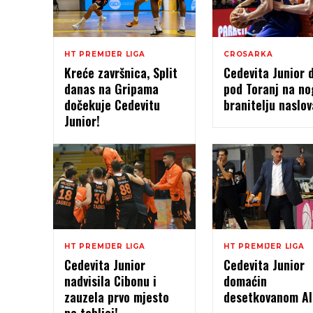
HT PREMIJER LIGA
CROSARKA
Kreće završnica, Split
Cedevita Junior 
danas na Gripama
pod Toranj na no
dočekuje Cedevitu
branitelju naslov
Junior!
HT PREMIJER LIGA
HT PREMIJER LIGA
Cedevita Junior
Cedevita Junior
nadvisila Cibonu i
domaćin
zauzela prvo mjesto
desetkovanom Al