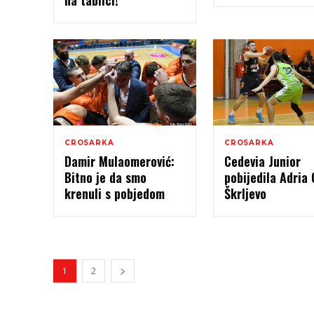
na tablici!
CROSARKA
CROSARKA
Damir Mulaomerović:
Cedevia Junior
Bitno je da smo
pobijedila Adria 
krenuli s pobjedom
Škrljevo
1
2