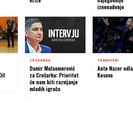
krize
najugodnije
iznenađenje
CROSARKA
TRANSFERI
Damir Mulaomerović
Ante Nazor odla
Oil
za Crošarku: Prioritet
Kosovo
će nam biti razvijanje
mladih igrača