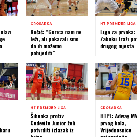
CROSARKA
HT PREMIJER LIGA
dolazi
Kučić: “Gorica nam ne
Liga za prvaka: 
ge
leži, ali pokazali smo
Zaboku traži po
a
da ih možemo
drugog mjesta
pobijediti”
HT PREMIJER LIGA
CROSARKA
Šibenka protiv
HTPL: Adway M
Cedevite Junior želi
prvog kola,
karu
potvrditi izlazak iz
Vrijednosnice