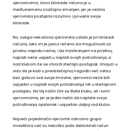
vjerovnicima, iznos blokade računa je u
međuvremenu značajno smanjen, jer je većina
vjerovnika postupila razumno i povukla svoje
blokade.
No, svega nekolicina vjerovnika ostala je pri blokadi
računa, iako im je jasno rečeno da mogućnosti za
prisilnu naplatu nema, i da inzistiranjem na prisilnoj
naplati neće uspjeti u naplati svojih potraživanja, a
nad klubom će se otvoriti stečajni postupak. Imajući u
vidu da je klub u predstečajnoj nagodbi već ostao
bez gotovo sve svoje imovine, vjerovnici neće biti
uspješni u naplati svojih potraživanja niti u stečajnom
postupku. Na taj način čini se šteta klubu, ali i svim
vjerovnicima, jer je jedini način da naplate svoja
potraživanja opstanak i uspješan daljnji rad kluba.
Najveći pojedinačni vjerovnik odnosno grupa
investitora već su nekoliko puta deblokirali račun