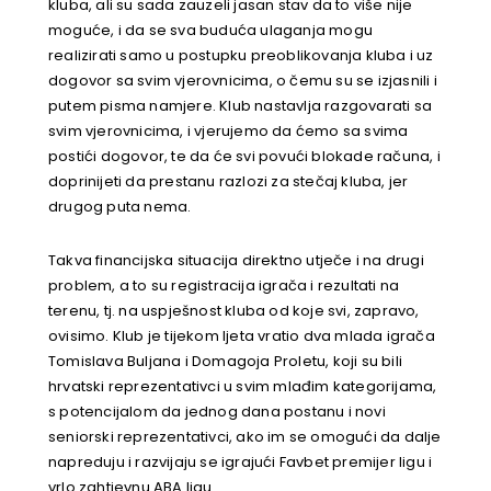
kluba, ali su sada zauzeli jasan stav da to više nije
moguće, i da se sva buduća ulaganja mogu
realizirati samo u postupku preoblikovanja kluba i uz
dogovor sa svim vjerovnicima, o čemu su se izjasnili i
putem pisma namjere. Klub nastavlja razgovarati sa
svim vjerovnicima, i vjerujemo da ćemo sa svima
postići dogovor, te da će svi povući blokade računa, i
doprinijeti da prestanu razlozi za stečaj kluba, jer
drugog puta nema.
Takva financijska situacija direktno utječe i na drugi
problem, a to su registracija igrača i rezultati na
terenu, tj. na uspješnost kluba od koje svi, zapravo,
ovisimo. Klub je tijekom ljeta vratio dva mlada igrača
Tomislava Buljana i Domagoja Proletu, koji su bili
hrvatski reprezentativci u svim mlađim kategorijama,
s potencijalom da jednog dana postanu i novi
seniorski reprezentativci, ako im se omogući da dalje
napreduju i razvijaju se igrajući Favbet premijer ligu i
vrlo zahtjevnu ABA ligu.