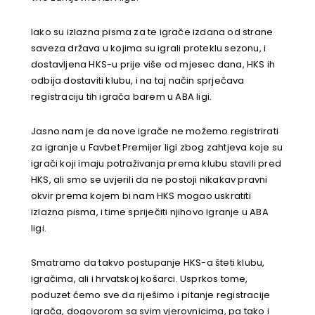
Iako su izlazna pisma za te igrače izdana od strane
saveza država u kojima su igrali proteklu sezonu, i
dostavljena HKS-u prije više od mjesec dana, HKS ih
odbija dostaviti klubu, i na taj način sprječava
registraciju tih igrača barem u ABA ligi.
Jasno nam je da nove igrače ne možemo registrirati
za igranje u Favbet Premijer ligi zbog zahtjeva koje su
igrači koji imaju potraživanja prema klubu stavili pred
HKS, ali smo se uvjerili da ne postoji nikakav pravni
okvir prema kojem bi nam HKS mogao uskratiti
izlazna pisma, i time spriječiti njihovo igranje u ABA
ligi.
Smatramo da takvo postupanje HKS-a šteti klubu,
igračima, ali i hrvatskoj košarci. Usprkos tome,
poduzet ćemo sve da riješimo i pitanje registracije
igrača, dogovorom sa svim vjerovnicima, pa tako i