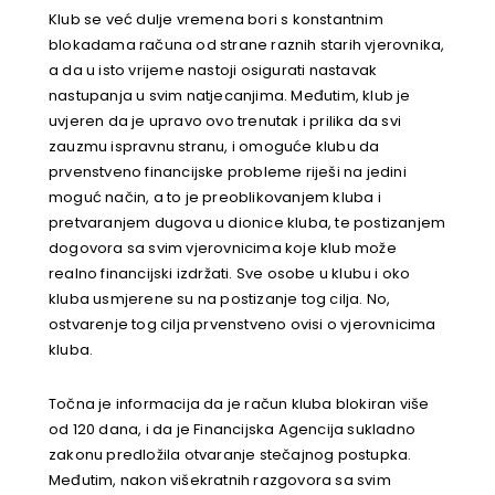
Klub se već dulje vremena bori s konstantnim
blokadama računa od strane raznih starih vjerovnika,
a da u isto vrijeme nastoji osigurati nastavak
nastupanja u svim natjecanjima. Međutim, klub je
uvjeren da je upravo ovo trenutak i prilika da svi
zauzmu ispravnu stranu, i omoguće klubu da
prvenstveno financijske probleme riješi na jedini
moguć način, a to je preoblikovanjem kluba i
pretvaranjem dugova u dionice kluba, te postizanjem
dogovora sa svim vjerovnicima koje klub može
realno financijski izdržati. Sve osobe u klubu i oko
kluba usmjerene su na postizanje tog cilja. No,
ostvarenje tog cilja prvenstveno ovisi o vjerovnicima
kluba.
Točna je informacija da je račun kluba blokiran više
od 120 dana, i da je Financijska Agencija sukladno
zakonu predložila otvaranje stečajnog postupka.
Međutim, nakon višekratnih razgovora sa svim