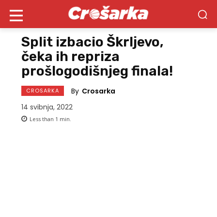
Split izbacio Škrljevo,
čeka ih repriza
prošlogodišnjeg finala!
By
Crosarka
CROSARKA
14 svibnja, 2022
Less than 1
min.