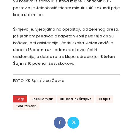
29 koševa iz samo 16 šutova iz igre. Konačnih 63:71
postavio je Jelenković tricom minutu i 40 sekundi prije
kraja utakmice.
Škrljevo je, vjerojatno na oproštaju od zelenog dresa,
još jednom predvodio kapetan
Josip Barnjak
s 20
koševa, pet asistencija i četiri skoka.
Jelenković
je
ubacio 16 poena uz sedam skokova i četiri
asistencije, a dobru rolu s klupe odradio je i
Stefan
Šajin
s 10 poena i šest skokova.
FOTO: KK Split/Ivica Čavka
Tags
Josip Barnjak
KK DepoLink Škrljevo
KK Split
Toni Perković