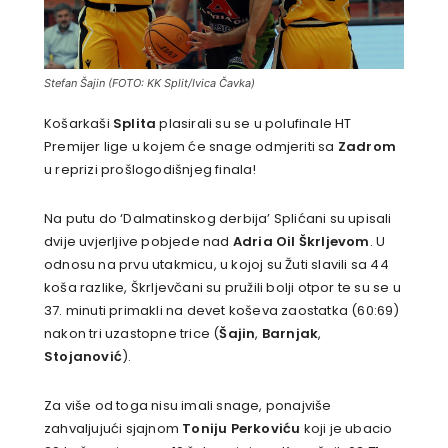
Stefan Šajin (FOTO: KK Split/Ivica Čavka)
Košarkaši
Splita
plasirali su se u polufinale HT
Premijer lige u kojem će snage odmjeriti sa
Zadrom
u reprizi prošlogodišnjeg finala!
Na putu do ‘Dalmatinskog derbija’ Splićani su upisali
dvije uvjerljive pobjede nad
Adria Oil Škrljevom
. U
odnosu na prvu utakmicu, u kojoj su Žuti slavili sa 44
koša razlike, Škrljevčani su pružili bolji otpor te su se u
37. minuti primakli na devet koševa zaostatka (60:69)
nakon tri uzastopne trice (
Šajin
,
Barnjak
,
Stojanović
).
Za više od toga nisu imali snage, ponajviše
zahvaljujući sjajnom
Toniju Perkoviću
koji je ubacio