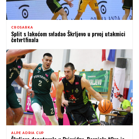
CROSARKA
Split s lakoćom svladao Škrljevo u prvoj utakmici
četvrtfinala
ALPE ADRIA CUP