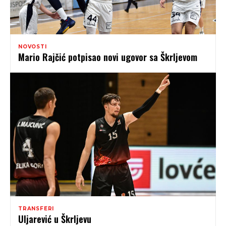
NOVOSTI
Mario Rajčić potpisao novi ugovor sa Škrljevom
TRANSFERI
Uljarević u Škrljevu