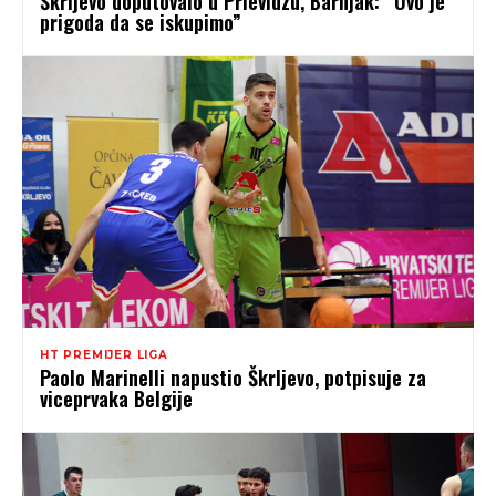
Škrljevo doputovalo u Prievidzu, Barnjak: “Ovo je
prigoda da se iskupimo”
HT PREMIJER LIGA
Paolo Marinelli napustio Škrljevo, potpisuje za
viceprvaka Belgije