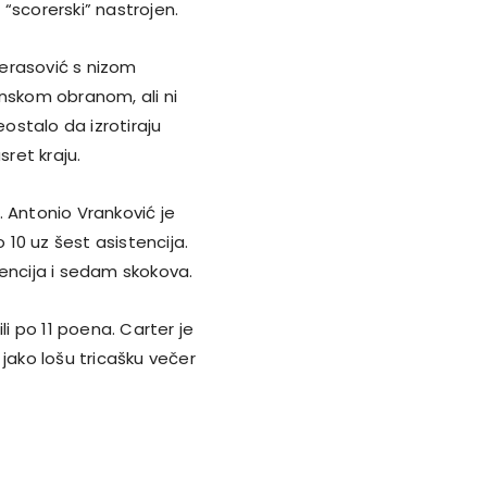
u “scorerski” nastrojen.
erasović s nizom
onskom obranom, ali ni
eostalo da izrotiraju
sret kraju.
a. Antonio Vranković je
10 uz šest asistencija.
tencija i sedam skokova.
li po 11 poena. Carter je
jako lošu tricašku večer