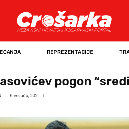
ECANJA
REPREZENTACIJE
TR
rasovićev pogon “sred
a
6 veljače, 2021