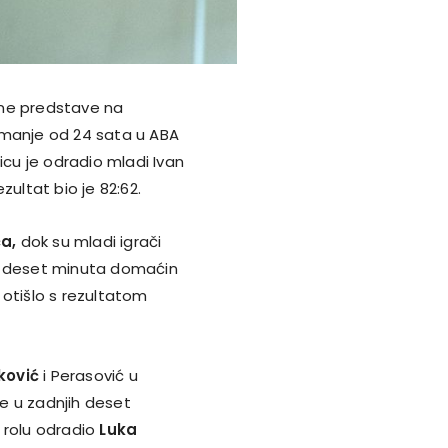
ične predstave na
 manje od 24 sata u ABA
kmicu je odradio mladi Ivan
zultat bio je 82:62.
ća,
dok su mladi igrači
vih deset minuta domaćin
 otišlo s rezultatom
ković
i Perasović u
se u zadnjih deset
 rolu odradio
Luka