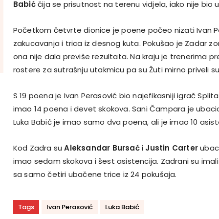
Babić
čija se prisutnost na terenu vidjela, iako nije bio 
Početkom četvrte dionice je poene počeo nizati Ivan P
zakucavanja i trica iz desnog kuta. Pokušao je Zadar z
ona nije dala previše rezultata. Na kraju je trenerima pr
rostere za sutrašnju utakmicu pa su Žuti mirno priveli su
S 19 poena je Ivan Perasović bio najefikasniji igrač Split
imao 14 poena i devet skokova. Sani Čampara je ubacio 
Luka Babić je imao samo dva poena, ali je imao 10 asis
Kod Zadra su
Aleksandar Bursać
i
Justin Carter
ubaci
imao sedam skokova i šest asistencija. Zadrani su imali 
sa samo četiri ubačene trice iz 24 pokušaja.
Tags
Ivan Perasović
Luka Babić