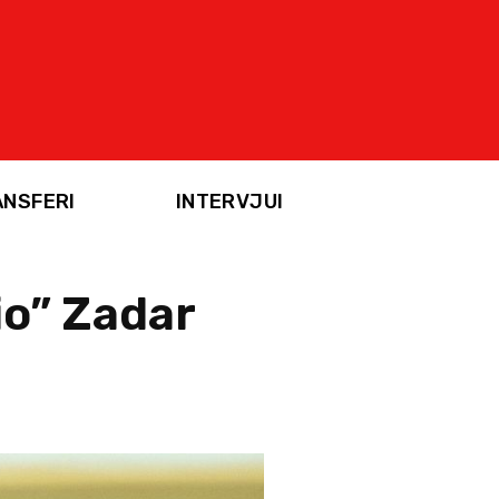
ANSFERI
INTERVJUI
io” Zadar