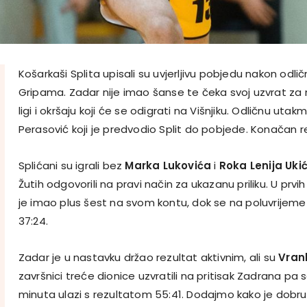
Košarkaši Splita upisali su uvjerljivu pobjedu nakon odl
Gripama. Zadar nije imao šanse te čeka svoj uzvrat za
ligi i okršaju koji će se odigrati na Višnjiku. Odličnu uta
Perasović koji je predvodio Split do pobjede. Konačan re
Splićani su igrali bez
Marka Lukovića
i
Roka Lenija Uki
Žutih odgovorili na pravi način za ukazanu priliku. U pr
je imao plus šest na svom kontu, dok se na poluvrijeme
37:24.
Zadar je u nastavku držao rezultat aktivnim, ali su
Vran
završnici treće dionice uzvratili na pritisak Zadrana pa 
minuta ulazi s rezultatom 55:41. Dodajmo kako je dobru