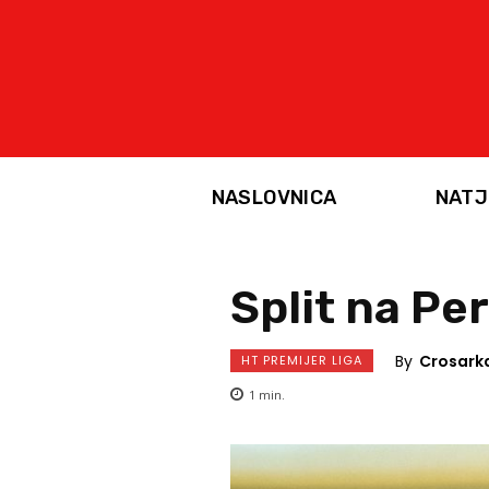
NASLOVNICA
NATJ
Split na Pe
By
Crosark
HT PREMIJER LIGA
1
min.