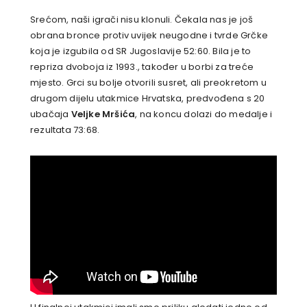
Srećom, naši igrači nisu klonuli. Čekala nas je još
obrana bronce protiv uvijek neugodne i tvrde Grčke
koja je izgubila od SR Jugoslavije 52:60. Bila je to
repriza dvoboja iz 1993., također u borbi za treće
mjesto. Grci su bolje otvorili susret, ali preokretom u
drugom dijelu utakmice Hrvatska, predvođena s 20
ubačaja
Veljke Mršića
, na koncu dolazi do medalje i
rezultata 73:68.