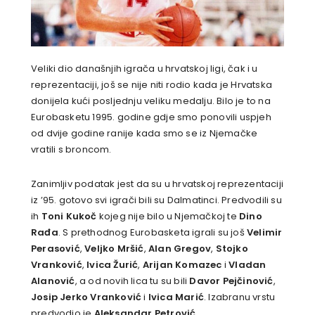
Veliki dio današnjih igrača u hrvatskoj ligi, čak i u
reprezentaciji, još se nije niti rodio kada je Hrvatska
donijela kući posljednju veliku medalju. Bilo je to na
Eurobasketu 1995. godine gdje smo ponovili uspjeh
od dvije godine ranije kada smo se iz Njemačke
vratili s broncom.
Zanimljiv podatak jest da su u hrvatskoj reprezentaciji
iz ’95. gotovo svi igrači bili su Dalmatinci. Predvodili su
ih
Toni Kukoč
kojeg nije bilo u Njemačkoj te
Dino
Rađa
. S prethodnog Eurobasketa igrali su još
Velimir
Perasović
,
Veljko Mršić
,
Alan Gregov
,
Stojko
Vranković
,
Ivica Žurić
,
Arijan Komazec
i
Vladan
Alanović
, a od novih lica tu su bili
Davor Pejčinović
,
Josip Jerko Vranković
i
Ivica Marić
. Izabranu vrstu
predvodio je
Aleksandar Petrović
.