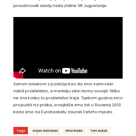
prisustvovati slavlju tada zlatne SR Jugoslavije.
Samim silaskom s postolja kao da smo sami sebi
nabili prokletstvo, a medalju više nismo osvojili. Nitko
ne zna koliko to prokletstvo traje. Tijekom godina smo
propustili niz prilika, a najbliže smo bili u Sloveniji 2013.
kada smo na Eurobasketu zauzeli četvrto mjesto.
Tags
Arijan Komazec
Dino Rađa
Toni Kukoč