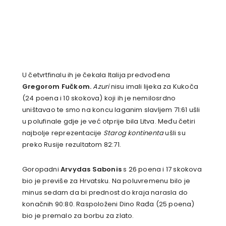
U četvrtfinalu ih je čekala Italija predvođena
Gregorom Fučkom.
Azuri
nisu imali lijeka za Kukoča
(24 poena i 10 skokova) koji ih je nemilosrdno
uništavao te smo na koncu laganim slavljem 71:61 ušli
u polufinale gdje je već otprije bila Litva. Među četiri
najbolje reprezentacije
Starog kontinenta
ušli su
preko Rusije rezultatom 82:71.
Goropadni
Arvydas Sabonis
s 26 poena i 17 skokova
bio je previše za Hrvatsku. Na poluvremenu bilo je
minus sedam da bi prednost do kraja narasla do
konačnih 90:80. Raspoloženi Dino Rađa (25 poena)
bio je premalo za borbu za zlato.