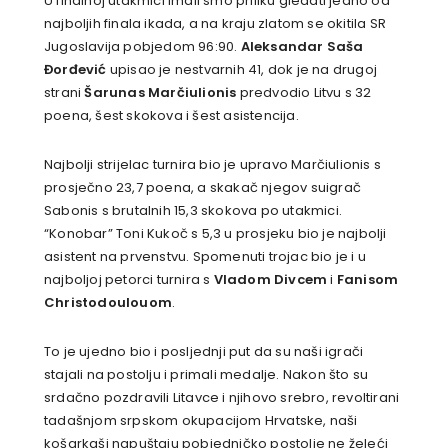
U finalnoj utakmici imali smo priliku gledati jedno od
najboljih finala ikada, a na kraju zlatom se okitila SR
Jugoslavija pobjedom 96:90.
Aleksandar Saša
Đorđević
upisao je nestvarnih 41, dok je na drugoj
strani
Šarunas Marčiulionis
predvodio Litvu s 32
poena, šest skokova i šest asistencija.
Najbolji strijelac turnira bio je upravo Marčiulionis s
prosječno 23,7 poena, a skakač njegov suigrač
Sabonis s brutalnih 15,3 skokova po utakmici.
“Konobar” Toni Kukoč s 5,3 u prosjeku bio je najbolji
asistent na prvenstvu. Spomenuti trojac bio je i u
najboljoj petorci turnira s
Vladom Divcem
i
Fanisom
Christodoulouom
.
To je ujedno bio i posljednji put da su naši igrači
stajali na postolju i primali medalje. Nakon što su
srdačno pozdravili Litavce i njihovo srebro, revoltirani
tadašnjom srpskom okupacijom Hrvatske, naši
košarkaši napuštaju pobjedničko postolje ne želeći