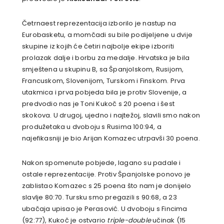
Četrnaest reprezentacija izborilo je nastup na
Eurobasketu, a momčadi su bile podijeljene u dvije
skupine iz kojih će četiri najbolje ekipe izboriti
prolazak dalje i borbu za medalje. Hrvatska je bila
smještena u skupinu B, sa Španjolskom, Rusijom,
Francuskom, Slovenijom, Turskom i Finskom. Prva
utakmica i prva pobjeda bila je protiv Slovenije, a
predvodio nas je Toni Kukoč s 20 poena i šest
skokova. U drugoj, ujedno i najtežoj, slavili smo nakon
produžetaka u dvoboju s Rusima 100:94, a
najefikasniji je bio Arijan Komazec utrpavši 30 poena.
Nakon spomenute pobjede, lagano su padale i
ostale reprezentacije. Protiv Španjolske ponovo je
zablistao Komazec s 25 poena što nam je donijelo
slavlje 80:70. Tursku smo pregazili s 90:68, a 23
ubačaja upisao je Perasović. U dvoboju s Fincima
(92:77), Kukoč je ostvario
triple-double
učinak (15