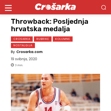
Throwback: Posljednja
hrvatska medalja
CROSARKA
RUBRIKE
KOLUMNE
NOSTALGIJA
By
Crosarka.com
19 svibnja, 2020
3
min.