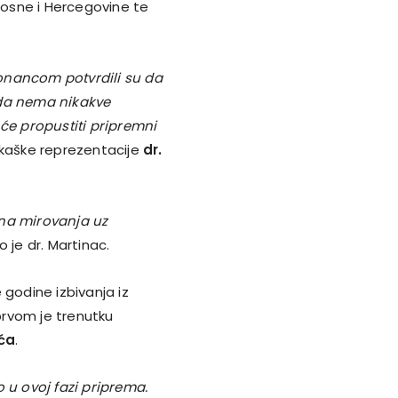
 Bosne i Hercegovine te
onancom potvrdili su da
 da nema nikakve
 će propustiti pripremni
šarkaške reprezentacije
dr.
ana mirovanja uz
io je dr. Martinac.
 godine izbivanja iz
prvom je trenutku
ića
.
 u ovoj fazi priprema.