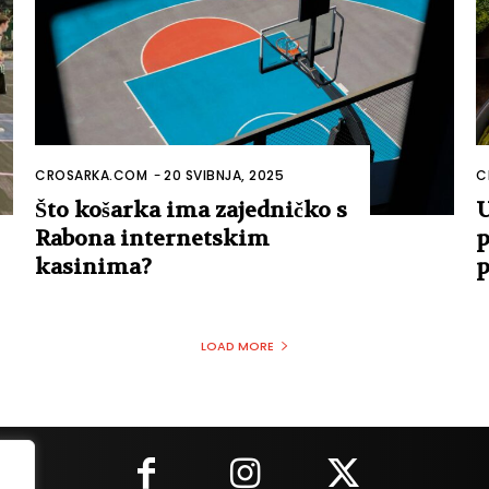
CROSARKA.COM
-
20 SVIBNJA, 2025
C
Što košarka ima zajedničko s
U
Rabona internetskim
p
kasinima?
p
LOAD MORE