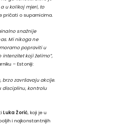
u kolikoj mjeri, to
še pričati o suparnicima.
inalno snažnije
nas. Mi nikoga ne
o moramo popraviti u
intenzitet koji želimo”
,
iku – Estoniji:
e, brzo završavaju akcije.
disciplinu, kontrolu
ti
Luka Žorić
, koji je u
jih i najkonstantnijih