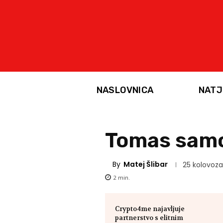
NASLOVNICA
NATJ
Tomas samo
By
Matej Šlibar
25 kolovoza
2
min.
Crypto4me najavljuje
partnerstvo s elitnim