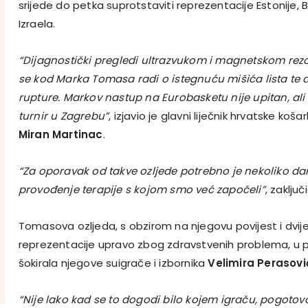
srijede do petka suprotstaviti reprezentacije Estonije,
Izraela.
“Dijagnostički pregledi ultrazvukom i magnetskom rez
se kod Marka Tomasa radi o istegnuću mišića lista te
rupture. Markov nastup na Eurobasketu nije upitan, ali
turnir u Zagrebu”
, izjavio je glavni liječnik hrvatske ko
Miran Martinac
.
“Za oporavak od takve ozljede potrebno je nekoliko d
provođenje terapije s kojom smo već započeli”
, zaključ
Tomasova ozljeda, s obzirom na njegovu povijest i dvije
reprezentacije upravo zbog zdravstvenih problema, u 
šokirala njegove suigrače i izbornika
Velimira Perasov
“Nije lako kad se to dogodi bilo kojem igraču, pogotovo