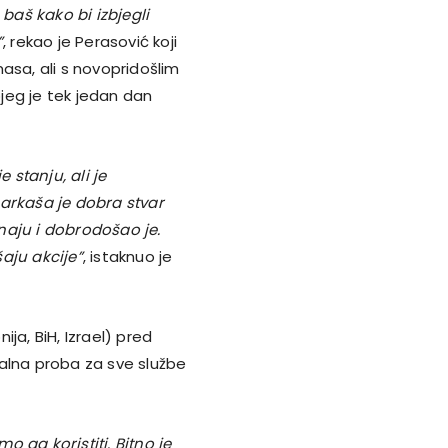
 baš kako bi izbjegli
”
, rekao je Perasović koji
asa, ali s novopridošlim
jeg je tek jedan dan
stanju, ali je
arkaša je dobra stvar
znaju i dobrodošao je.
aju akcije”
, istaknuo je
ja, BiH, Izrael) pred
eralna proba za sve službe
 ga koristiti. Bitno je