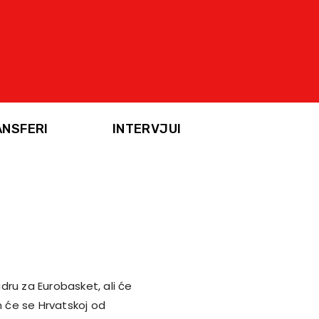
ANSFERI
INTERVJUI
adru za Eurobasket, ali će
m će se Hrvatskoj od