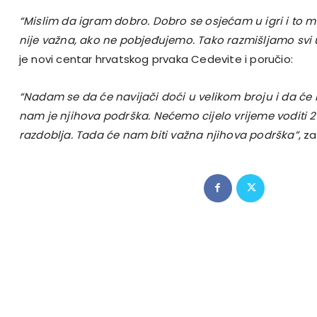
“Mislim da igram dobro. Dobro se osjećam u igri i to mi
nije važna, ako ne pobjeđujemo. Tako razmišljamo svi u
je novi centar hrvatskog prvaka Cedevite i poručio:
“Nadam se da će navijači doći u velikom broju i da će b
nam je njihova podrška. Nećemo cijelo vrijeme voditi 20 r
razdoblja. Tada će nam biti važna njihova podrška”
, za