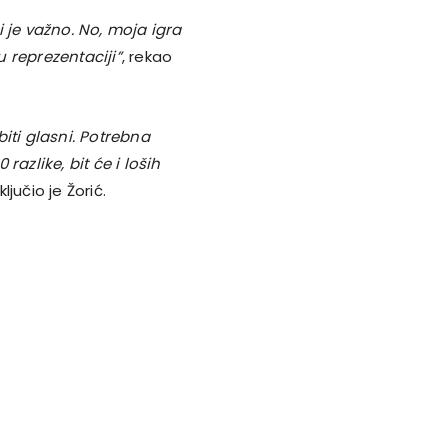
 je važno. No, moja igra
 reprezentaciji”
, rekao
iti glasni. Potrebna
azlike, bit će i loših
ključio je Žorić.