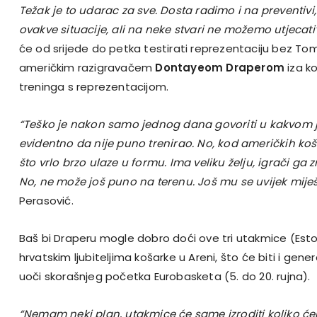
Težak je to udarac za sve. Dosta radimo i na preventivi,
ovakve situacije, ali na neke stvari ne možemo utjecati
će od srijede do petka testirati reprezentaciju bez Tom
američkim razigravačem
Dontayeom Draperom
iza ko
treninga s reprezentacijom.
“Teško je nakon samo jednog dana govoriti u kakvom je 
evidentno da nije puno trenirao. No, kod američkih koš
što vrlo brzo ulaze u formu. Ima veliku želju, igrači ga 
No, ne može još puno na terenu. Još mu se uvijek miješ
Perasović.
Baš bi Draperu mogle dobro doći ove tri utakmice (Estoni
hrvatskim ljubiteljima košarke u Areni, što će biti i gen
uoči skorašnjeg početka Eurobasketa (5. do 20. rujna).
“Nemam neki plan, utakmice će same izroditi koliko ćemo