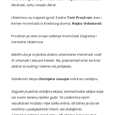
šibenski Jolly i sinjski Alkar.
Utakmicu su najavili igrač Zadra
Toni Prostran
, kao i
trener momčadi iz Krešinog doma,
Rajko Vidaković
.
Prostran je dao svoje viđenje momčadi Zagreba i
naredne utakmice.
Mislim da je to jedna dobro utrenirana momčad, vodi
ih vrhunski i iskusni trener. No, pripremali smo se kroz
dobar scouting i idemo na pobjedu.
Vidaković ekipu
Danijela Jusupa
vidi kao ozbiljnu.
Zagreb je jedna ozbiljna ekipa, domaćinska ekipa koja
na svom terenu rijetko gubi. Ta utakmica nam
rezultatski možda i nije toliko bitna, ali bitna je da se
vratimo u pobjednički ritam, da dobijemo