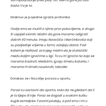
samopouzdanje pred play-off. Idemo gore po dva
boda i to je to.
Istaknuo je pojedine igrače protivnika.
Ovdje smo se mučili s njima prvo poluvrijeme, a drugo
ih uspijeli slomiti. Mislim da gore moramo odigrati
dobrih 40 minuta. Imaju Novačića i Marčinkovića koji
su posljednje vrijeme u formi, zabijaju dosta. Pod
košem je Halilović za kojeg mislim da je statistički
među boljim igračima u ligi. To su tri igrača na koja se
moramo bazirati. Međutim, igraju timsku košarku i
moramo ih timski zaustaviti, također.
Dotakao se i filozofije poraza u sportu.
Porazi su sastavni dio sporta, tako da ne gledam da li
je to lijepo ili nije. Poraz se dogodi u svakom kutku
kugle zemaljske. Favoriti padaju, a pali smo i mi u