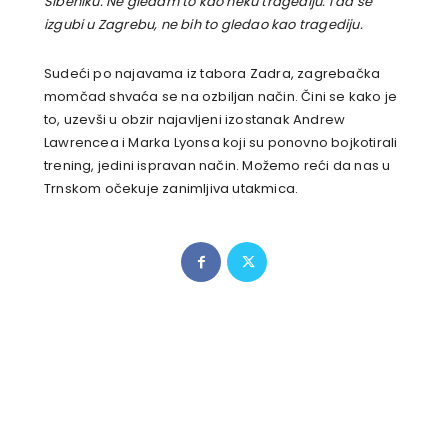
Šibeniku. Ne gledam to kao neku tragediju. I da se
izgubi u Zagrebu, ne bih to gledao kao tragediju.
Sudeći po najavama iz tabora Zadra, zagrebačka
momčad shvaća se na ozbiljan način. Čini se kako je
to, uzevši u obzir najavljeni izostanak Andrew
Lawrencea i Marka Lyonsa koji su ponovno bojkotirali
trening, jedini ispravan način. Možemo reći da nas u
Trnskom očekuje zanimljiva utakmica.