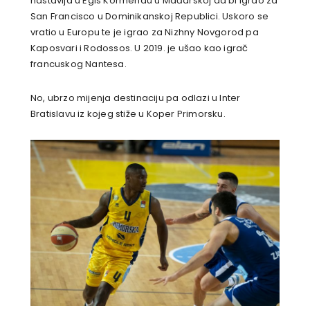
nastavlja u Egis Kormendu u Mađarskoj da bi igrao za
San Francisco u Dominikanskoj Republici. Uskoro se
vratio u Europu te je igrao za Nizhny Novgorod pa
Kaposvari i Rodossos. U 2019. je ušao kao igrač
francuskog Nantesa.
No, ubrzo mijenja destinaciju pa odlazi u Inter
Bratislavu iz kojeg stiže u Koper Primorsku.