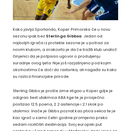
Kako javlja Sportando, Koper Primorska će u novu
sezonu ipak bez
Sterlinga Gibbsa
. Jedan od
najboljih igrača iz protekle sezone je u potrazi za
novim klubom, a znakovito je da će tražiti klub unatoč
činjenici da je potpisao ugovor o produljenju
suradnje ovog ljeta. Nije još razjašnjeno pod kojim
okolnostima će doći do rastanka, ali nagađa su kako
su razlozi financijske prirode.
Sterling Gibbs je prošle zime stigao u Koper gdje je
odigrao šest utakmica ABA lige te je prosječno
postizao 12.5 poena, 2.2 asitencije i 2.1 skok po
utakmici. Inače je Gibbs poznat kao ptica selica te je
kao igrač u samo četiri godine promijenio preko
sedam različitih destinacija. Svoj europski put