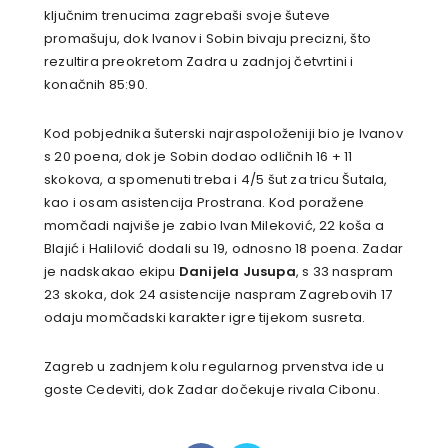
ključnim trenucima zagrebaši svoje šuteve
promašuju, dok Ivanov i Sobin bivaju precizni, što
rezultira preokretom Zadra u zadnjoj četvrtini i
konačnih 85:90.
Kod pobjednika šuterski najraspoloženiji bio je Ivanov
s 20 poena, dok je Sobin dodao odličnih 16 + 11
skokova, a spomenuti treba i 4/5 šut za tricu Šutala,
kao i osam asistencija Prostrana. Kod poražene
momčadi najviše je zabio Ivan Mileković, 22 koša a
Blajić i Halilović dodali su 19, odnosno 18 poena. Zadar
je nadskakao ekipu
Danijela Jusupa
, s 33 naspram
23 skoka, dok 24 asistencije naspram Zagrebovih 17
odaju momčadski karakter igre tijekom susreta.
Zagreb u zadnjem kolu regularnog prvenstva ide u
goste Cedeviti, dok Zadar dočekuje rivala Cibonu.