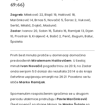
69:66)
Zagreb:
Mileković 22, Blajić 19, Halilović 18,
Marčinković 14, Brnas 5, Novačić 5, Šarac 2, Vuković,
Sertić, Milatić, Dojkić, Madunić.
Zadar:
Ivanov 20, Sobin 16, Šutalo 16, Ramljak 13, Dijan
10, Prostran 9, Kraljević 4, Bašić 2, Perić, Đugum, Batur,
Špaleta.
Prvih šest minuta protiče u dominaciji domaćina
predvođenih
Miralemom Halilovićem
. U šestoj
minuti
Ivan Novačić
pogađa tricu za 20:9, no Zadar
onda serijom 5:0 dolazi do rezultata 20:14 a do kraja
četvrtine uspijevaju smanjiti na 26:21. Posebno se tu
ističe
Marko Ramljak
.
Spomenutim raspoloženim igračima se u drugom
periodu utakmice pridružuju i
Pavle Marčinković
(šest poena) sa strane Mrava, te
Marko Šutalo
sa