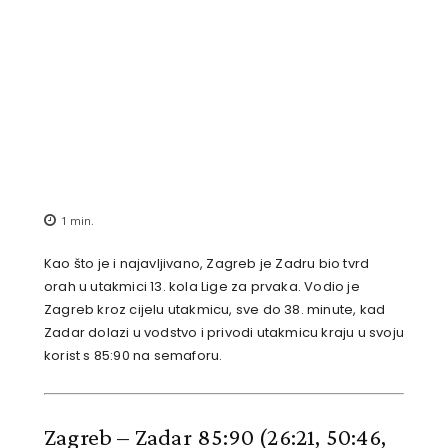
1
min.
Kao što je i najavljivano, Zagreb je Zadru bio tvrd
orah u utakmici 13. kola Lige za prvaka. Vodio je
Zagreb kroz cijelu utakmicu, sve do 38. minute, kad
Zadar dolazi u vodstvo i privodi utakmicu kraju u svoju
korist s 85:90 na semaforu.
Zagreb – Zadar 85:90
(26:21, 50:46,