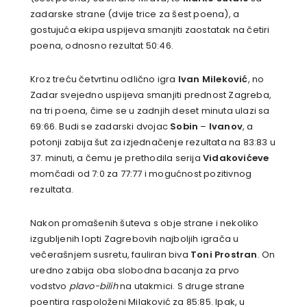
zadarske strane (dvije trice za šest poena), a
gostujuća ekipa uspijeva smanjiti zaostatak na četiri
poena, odnosno rezultat 50:46.
Kroz treću četvrtinu odlično igra
Ivan Mileković
, no
Zadar svejedno uspijeva smanjiti prednost Zagreba,
na tri poena, čime se u zadnjih deset minuta ulazi sa
69:66. Budi se zadarski dvojac
Sobin
–
Ivanov
, a
potonji zabija šut za izjednačenje rezultata na 83:83 u
37. minuti, a čemu je prethodila serija
Vidakovićeve
momčadi od 7:0 za 77:77 i mogućnost pozitivnog
rezultata.
Nakon promašenih šuteva s obje strane i nekoliko
izgubljenih lopti Zagrebovih najboljih igrača u
večerašnjem susretu, fauliran biva
Toni Prostran
. On
uredno zabija oba slobodna bacanja za prvo
vodstvo
plavo-bilih
na utakmici. S druge strane
poentira raspoloženi Milaković za 85:85. Ipak, u