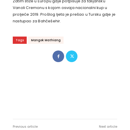
Zatim stiže u Europu gdje potpisuje za talijansku
Vanoli Cremonu s kojom osvaja nacionalni kup u
proljeće 2019. Prošlog ljeta je prešao u Tursku gdje je
nastupao za Bahčešehir.
Tags
Mangok Mathiang
Previous article
Next article