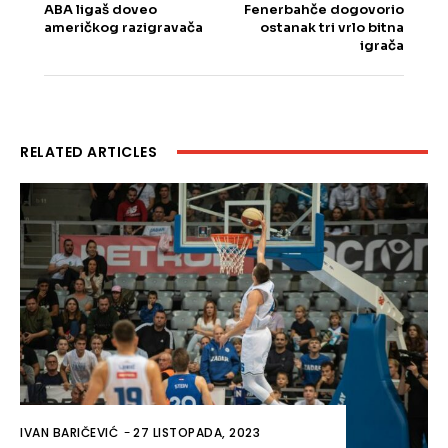
ABA ligaš doveo
Fenerbahče dogovorio
američkog razigravača
ostanak tri vrlo bitna
igrača
RELATED ARTICLES
IVAN BARIČEVIĆ
-
27 LISTOPADA, 2023