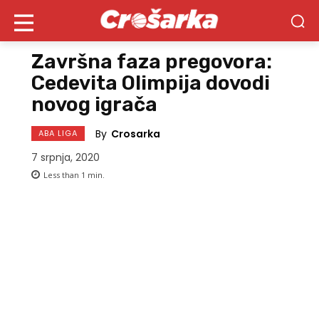
Završna faza pregovora:
Cedevita Olimpija dovodi
novog igrača
By
Crosarka
ABA LIGA
7 srpnja, 2020
Less than 1
min.