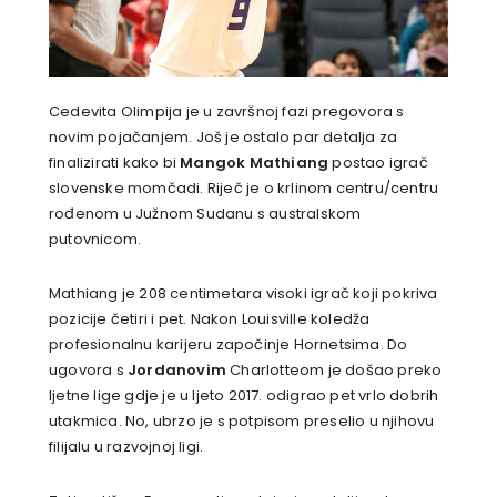
Cedevita Olimpija je u završnoj fazi pregovora s
novim pojačanjem. Još je ostalo par detalja za
finalizirati kako bi
Mangok Mathiang
postao igrač
slovenske momčadi. Riječ je o krlinom centru/centru
rođenom u Južnom Sudanu s australskom
putovnicom.
Mathiang je 208 centimetara visoki igrač koji pokriva
pozicije četiri i pet. Nakon Louisville koledža
profesionalnu karijeru započinje Hornetsima. Do
ugovora s
Jordanovim
Charlotteom je došao preko
ljetne lige gdje je u ljeto 2017. odigrao pet vrlo dobrih
utakmica. No, ubrzo je s potpisom preselio u njihovu
filijalu u razvojnoj ligi.