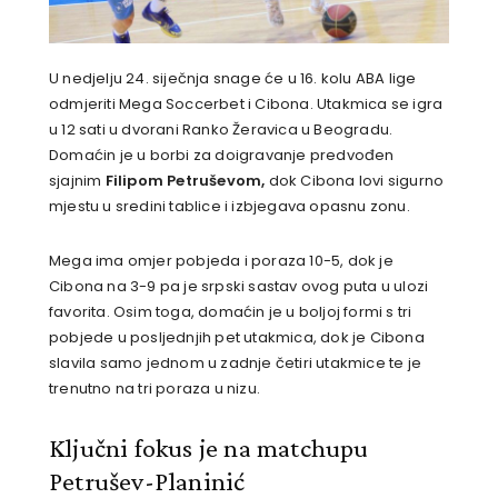
U nedjelju 24. siječnja snage će u 16. kolu ABA lige
odmjeriti Mega Soccerbet i Cibona. Utakmica se igra
u 12 sati u dvorani Ranko Žeravica u Beogradu.
Domaćin je u borbi za doigravanje predvođen
sjajnim
Filipom Petruševom,
dok Cibona lovi sigurno
mjestu u sredini tablice i izbjegava opasnu zonu.
Mega ima omjer pobjeda i poraza 10-5, dok je
Cibona na 3-9 pa je srpski sastav ovog puta u ulozi
favorita. Osim toga, domaćin je u boljoj formi s tri
pobjede u posljednjih pet utakmica, dok je Cibona
slavila samo jednom u zadnje četiri utakmice te je
trenutno na tri poraza u nizu.
Ključni fokus je na matchupu
Petrušev-Planinić