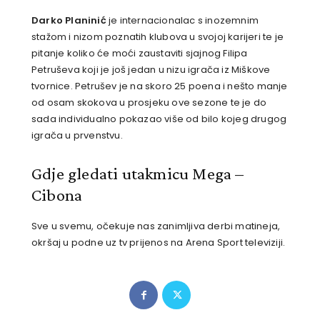
Darko Planinić
je internacionalac s inozemnim
stažom i nizom poznatih klubova u svojoj karijeri te je
pitanje koliko će moći zaustaviti sjajnog Filipa
Petruševa koji je još jedan u nizu igrača iz Miškove
tvornice. Petrušev je na skoro 25 poena i nešto manje
od osam skokova u prosjeku ove sezone te je do
sada individualno pokazao više od bilo kojeg drugog
igrača u prvenstvu.
Gdje gledati utakmicu Mega –
Cibona
Sve u svemu, očekuje nas zanimljiva derbi matineja,
okršaj u podne uz tv prijenos na Arena Sport televiziji.