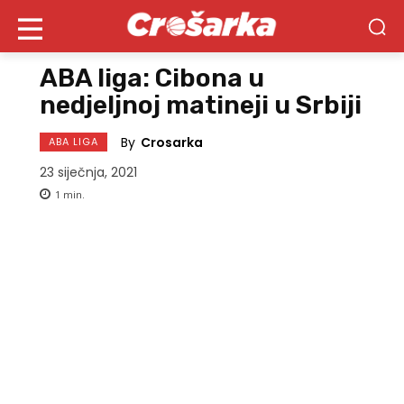
ABA liga: Cibona u
nedjeljnoj matineji u Srbiji
By
Crosarka
ABA LIGA
23 siječnja, 2021
1
min.