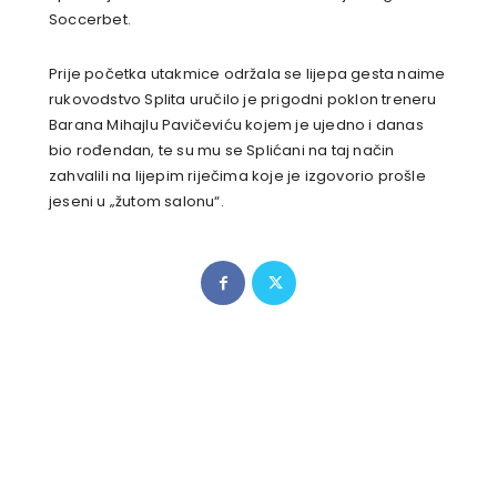
Soccerbet.
Prije početka utakmice održala se lijepa gesta naime
rukovodstvo Splita uručilo je prigodni poklon treneru
Barana Mihajlu Pavičeviću kojem je ujedno i danas
bio rođendan, te su mu se Splićani na taj način
zahvalili na lijepim riječima koje je izgovorio prošle
jeseni u „žutom salonu“.