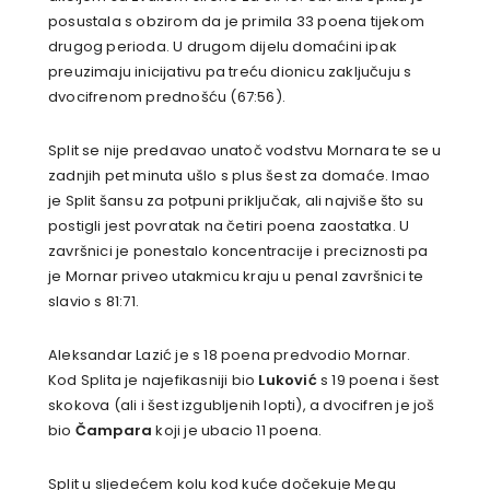
posustala s obzirom da je primila 33 poena tijekom
drugog perioda. U drugom dijelu domaćini ipak
preuzimaju inicijativu pa treću dionicu zaključuju s
dvocifrenom prednošću (67:56).
Split se nije predavao unatoč vodstvu Mornara te se u
zadnjih pet minuta ušlo s plus šest za domaće. Imao
je Split šansu za potpuni priključak, ali najviše što su
postigli jest povratak na četiri poena zaostatka. U
završnici je ponestalo koncentracije i preciznosti pa
je Mornar priveo utakmicu kraju u penal završnici te
slavio s 81:71.
Aleksandar Lazić je s 18 poena predvodio Mornar.
Kod Splita je najefikasniji bio
Luković
s 19 poena i šest
skokova (ali i šest izgubljenih lopti), a dvocifren je još
bio
Čampara
koji je ubacio 11 poena.
Split u sljedećem kolu kod kuće dočekuje Megu