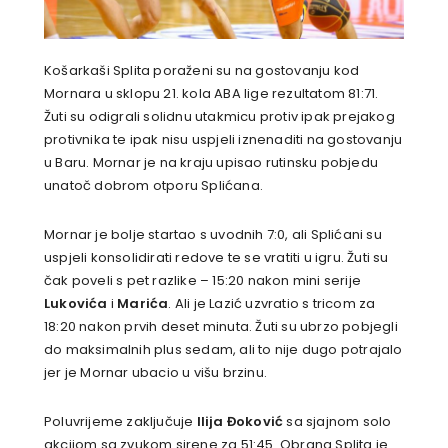
Košarkaši Splita poraženi su na gostovanju kod
Mornara u sklopu 21. kola ABA lige rezultatom 81:71.
Žuti su odigrali solidnu utakmicu protiv ipak prejakog
protivnika te ipak nisu uspjeli iznenaditi na gostovanju
u Baru. Mornar je na kraju upisao rutinsku pobjedu
unatoč dobrom otporu Splićana.
Mornar je bolje startao s uvodnih 7:0, ali Splićani su
uspjeli konsolidirati redove te se vratiti u igru. Žuti su
čak poveli s pet razlike – 15:20 nakon mini serije
Lukovića
i
Marića
. Ali je Lazić uzvratio s tricom za
18:20 nakon prvih deset minuta. Žuti su ubrzo pobjegli
do maksimalnih plus sedam, ali to nije dugo potrajalo
jer je Mornar ubacio u višu brzinu.
Poluvrijeme zaključuje
Ilija Đoković
sa sjajnom solo
akcijom sa zvukom sirene za 51:45. Obrana Splita je