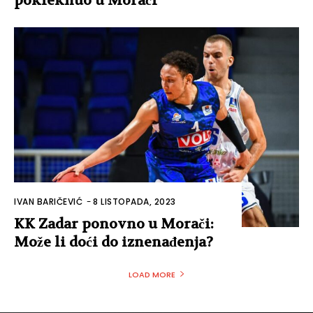
pokleknuo u Morači
IVAN BARIČEVIĆ
-
8 LISTOPADA, 2023
KK Zadar ponovno u Morači:
Može li doći do iznenađenja?
LOAD MORE