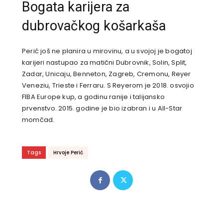
Bogata karijera za
dubrovačkog košarkaša
Perić još ne planira u mirovinu, a u svojoj je bogatoj
karijeri nastupao za matični Dubrovnik, Solin, Split,
Zadar, Unicaju, Benneton, Zagreb, Cremonu, Reyer
Veneziu, Trieste i Ferraru. S Reyerom je 2018. osvojio
FIBA Europe kup, a godinu ranije i talijansko
prvenstvo. 2015. godine je bio izabran i u All-Star
momčad.
Tags
Hrvoje Perić