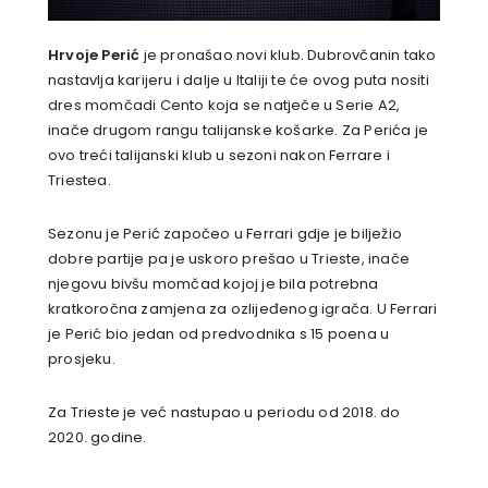
Hrvoje Perić
je pronašao novi klub. Dubrovčanin tako
nastavlja karijeru i dalje u Italiji te će ovog puta nositi
dres momčadi Cento koja se natječe u Serie A2,
inače drugom rangu talijanske košarke. Za Perića je
ovo treći talijanski klub u sezoni nakon Ferrare i
Triestea.
Sezonu je Perić započeo u Ferrari gdje je bilježio
dobre partije pa je uskoro prešao u Trieste, inače
njegovu bivšu momčad kojoj je bila potrebna
kratkoročna zamjena za ozlijeđenog igrača. U Ferrari
je Perić bio jedan od predvodnika s 15 poena u
prosjeku.
Za Trieste je već nastupao u periodu od 2018. do
2020. godine.