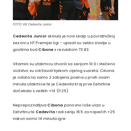
FOTO: KK Cedevita Junior
Cedevita Junior
skinula je novi skalp u povratničkoj
sezoni u HT Premijer ligi – upisali su veliko slavlje u
gostima kod
Cibone
s rezulatom 73:83.
Vitamini su utakmicu otvorili sa serijom 10:0 i stečeno
vodstvo su održavali tijekom cijelog susreta. Cibona
je ostala na samo 2 zabijena poena u prvih osam
minuta utakmice te je Cedevita kraj prve četvrtine
dočekala s velikih +14 (11:25).
Neprepoznatljiva
Cibona
ponovno loše ulazi u
četvrtinu te
Cedevita
radi seriju 16:5 za najvećih +25
nakon samo 14 minuta igre.