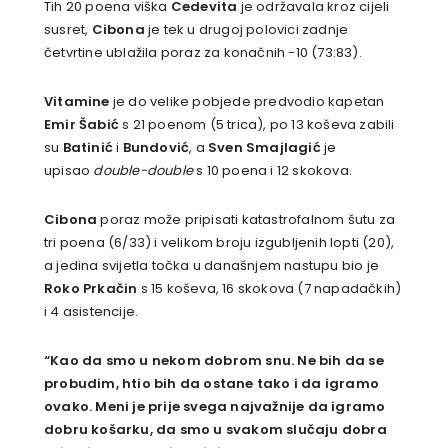
Tih 20 poena viška
Cedevita
je održavala kroz cijeli
susret,
Cibona
je tek u drugoj polovici zadnje
četvrtine ublažila poraz za konačnih -10 (73:83).
Vitamine
je do velike pobjede predvodio kapetan
Emir Šabić
s 21 poenom (5 trica), po 13 koševa zabili
su
Batinić
i
Bundović
, a
Sven Smajlagić
je
upisao
double-double
s 10 poena i 12 skokova.
Cibona
poraz može pripisati katastrofalnom šutu za
tri poena (6/33) i velikom broju izgubljenih lopti (20),
a jedina svijetla točka u današnjem nastupu bio je
Roko Prkačin
s 15 koševa, 16 skokova (7 napadačkih)
i 4 asistencije.
“Kao da smo u nekom dobrom snu. Ne bih da se
probudim, htio bih da ostane tako i da igramo
ovako. Meni je prije svega najvažnije da igramo
dobru košarku, da smo u svakom slučaju dobra