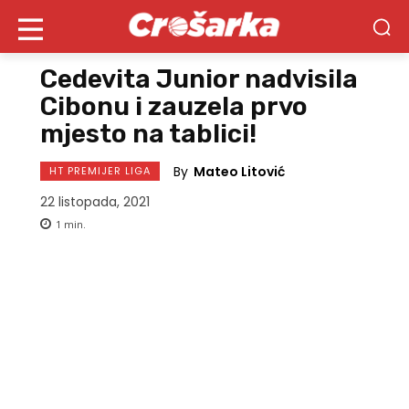
Cedevita Junior nadvisila
Cibonu i zauzela prvo
mjesto na tablici!
By
Mateo Litović
HT PREMIJER LIGA
22 listopada, 2021
1
min.