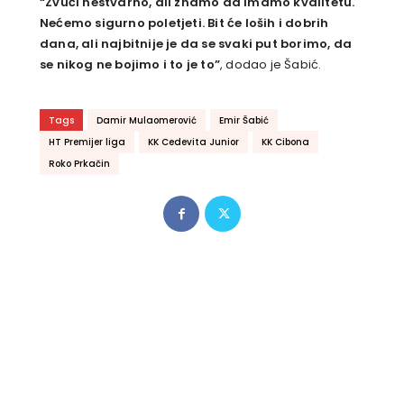
“Zvuči nestvarno, ali znamo da imamo kvalitetu.
Nećemo sigurno poletjeti. Bit će loših i dobrih
dana, ali najbitnije je da se svaki put borimo, da
se nikog ne bojimo i to je to”
, dodao je Šabić.
Tags
Damir Mulaomerović
Emir Šabić
HT Premijer liga
KK Cedevita Junior
KK Cibona
Roko Prkačin