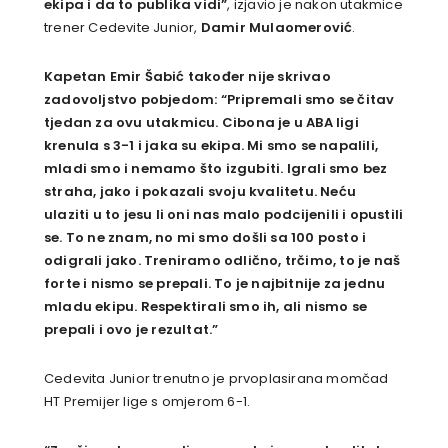
ekipa i da to publika vidi”
, izjavio je nakon utakmice
trener Cedevite Junior,
Damir Mulaomerović
.
Kapetan Emir Šabić također nije skrivao
zadovoljstvo pobjedom: “Pripremali smo se čitav
tjedan za ovu utakmicu. Cibona je u ABA ligi
krenula s 3-1 i jaka su ekipa. Mi smo se napalili,
mladi smo i nemamo što izgubiti. Igrali smo bez
straha, jako i pokazali svoju kvalitetu. Neću
ulaziti u to jesu li oni nas malo podcijenili i opustili
se. To ne znam, no mi smo došli sa 100 posto i
odigrali jako. Treniramo odlično, trčimo, to je naš
forte i nismo se prepali. To je najbitnije za jednu
mladu ekipu. Respektirali smo ih, ali nismo se
prepali i ovo je rezultat.”
Cedevita Junior trenutno je prvoplasirana momčad
HT Premijer lige s omjerom 6-1.