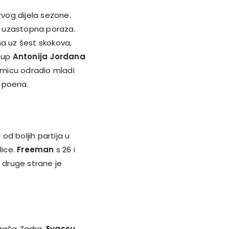
rvog dijela sezone.
ri uzastopna poraza.
na uz šest skokova,
stup
Antonija Jordana
akmicu odradio mladi
5 poena.
 od boljih partija u
lice.
Freeman
s 26 i
 druge strane je
grača Zadra.
Eyassu