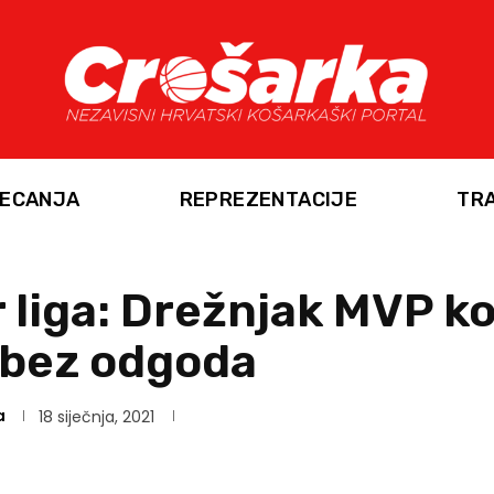
ECANJA
REPREZENTACIJE
TR
 liga: Drežnjak MVP k
 bez odgoda
a
18 siječnja, 2021