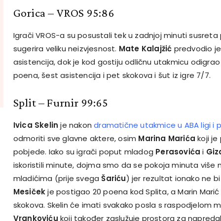
Gorica – VROS 95:86
Igrači VROS-a su posustali tek u zadnjoj minuti susreta 
sugerira veliku neizvjesnost.
Mate Kalajžić
predvodio je 
asistencija, dok je kod gostiju odličnu utakmicu odigra
poena, šest asistencija i pet skokova i šut iz igre 7/7.
Split – Furnir 99:65
Ivica Skelin
je nakon
dramatične utakmice u ABA ligi i
odmoriti sve glavne aktere, osim
Marina Marića
koji j
pobjede. Iako su igrači poput mladog
Perasovića
i
Giz
iskoristili minute, dojma smo da se pokoja minuta više 
mladićima (prije svega
Šariću
) jer rezultat ionako ne b
Mesiček
je postigao 20 poena kod Splita, a Marin Marić 
skokova. Skelin će imati svakako posla s raspodjelom 
Vrankoviću
koji također zaslužuje prostora za napredak