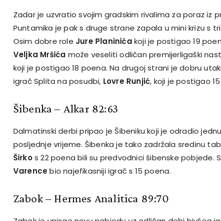
Zadar je uzvratio svojim gradskim rivalima za poraz iz p
Puntamika je pak s druge strane zapala u mini krizu s t
Osim dobre role
Jure Planinića
koji je postigao 19 poe
Veljka Mršića
može veseliti odličan premijerligaški na
koji je postigao 18 poena. Na drugoj strani je dobru ut
igrač Splita na posudbi,
Lovre Runjić
, koji je postigao 1
Šibenka – Alkar 82:63
Dalmatinski derbi pripao je Šibeniku koji je odradio jednu
posljednje vrijeme. Šibenka je tako zadržala sredinu tab
Širko
s 22 poena bili su predvodnici šibenske pobjede. S
Varence
bio najefikasniji igrač s 15 poena.
Zabok – Hermes Analitica 89:70
Zabok je upisao novu pobjedu uz odličan debi bivšeg i