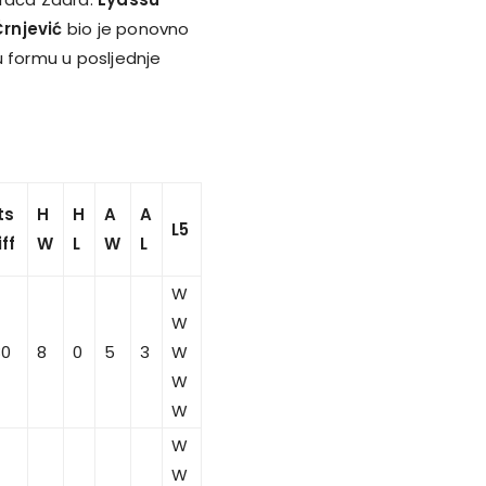
rnjević
bio je ponovno
u formu u posljednje
ts
H
H
A
A
L5
iff
W
L
W
L
W
W
80
8
0
5
3
W
W
W
W
W