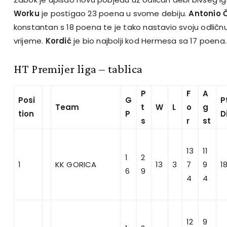
Worku
je postigao 23 poena u svome debiju.
Antonio Č
konstantan s 18 poena te je tako nastavio svoju odličn
vrijeme.
Kordić
je bio najbolji kod Hermesa sa 17 poena.
HT Premijer liga – tablica
P
F
A
Posi
G
P
Team
t
W
L
o
g
tion
P
D
s
r
st
13
11
1
2
1
KK GORICA
13
3
7
9
1
6
9
4
4
12
9