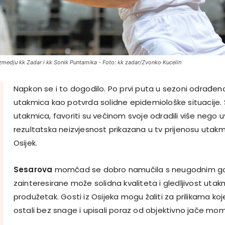
 izmedju kk Zadar i kk Sonik Puntamika - Foto: kk zadar/Zvonko Kucelin
Napkon se i to dogodilo. Po prvi puta u sezoni odrađen
utakmica kao potvrda solidne epidemiološke situacije. 
utakmica, favoriti su većinom svoje odradili više nego uvj
rezultatska neizvjesnost prikazana u tv prijenosu utak
Osijek.
Sesarova
momčad se dobro namučila s neugodnim gost
zainteresirane može solidna kvaliteta i gledljivost utakm
produžetak. Gosti iz Osijeka mogu žaliti za prilikama koje 
ostali bez snage i upisali poraz od objektivno jače mo