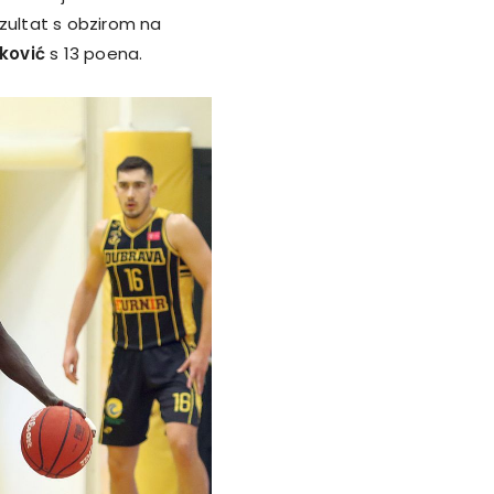
ezultat s obzirom na
rković
s 13 poena.