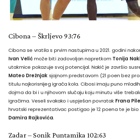
Cibona – Škrljevo 93:76
Cibona se vratila s prvim nastupima u 2021. godini nak
Ivan Velić
može biti zadovoljan napretkom
Tonija Nak
utakmice pokazuje svoj potencijal. Nakić je završio susr
Mateo Drežnjak
sjajnom predstavom (21 poen bez prom
titulu najkorisnijeg igrača kola. Cibosi imaju puno mlad
dojma da bi i u njihovom slučaju koju minutu više treb
igračima. Veseli svakako i uspješan povratak
Frana Pil
hrvatski reprezentativac postigao je 12 poena te je bio
Damira Rajkovića
.
Zadar – Sonik Puntamika 102:63