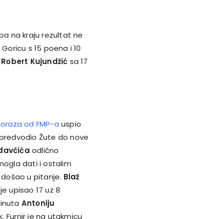
pa na kraju rezultat ne
Goricu s 15 poena i 10
o
Robert Kujundžić
sa 17
 poraza od FMP-a
uspio
e predvodio Žute do nove
davčića
odlično
mogla dati i ostalim
i došao u pitanje.
Blaž
je upisao 17 uz 8
minuta
Antoniju
. Furnir je na utakmicu