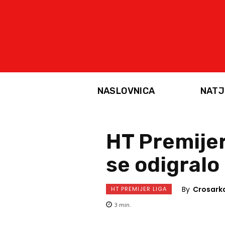
NASLOVNICA
NATJ
HT Premijer
se odigralo
By
Crosark
HT PREMIJER LIGA
3
min.