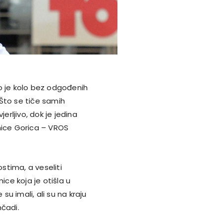
o je kolo bez odgođenih
Što se tiče samih
erljivo, dok je jedina
mice Gorica – VROS
ima, a veseliti
ice koja je otišla u
su imali, ali su na kraju
mčadi.