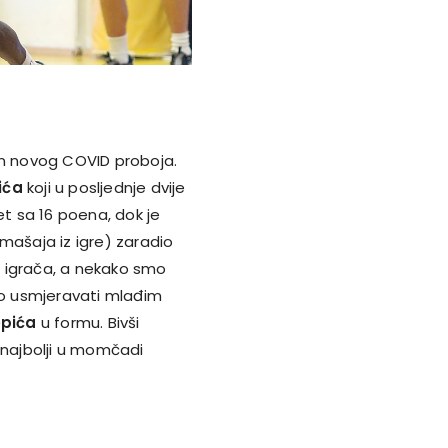
on novog COVID proboja.
ića
koji u posljednje dvije
et sa 16 poena, dok je
ašaja iz igre) zaradio
ih igrača, a nekako smo
alo usmjeravati mlađim
epića
u formu. Bivši
 najbolji u momčadi