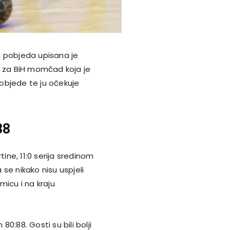
a pobjeda upisana je
 za BiH momčad koja je
pobjede te ju očekuje
88
tine, 11:0 serija sredinom
se nikako nisu uspjeli
kmicu i na kraju
80:88. Gosti su bili bolji