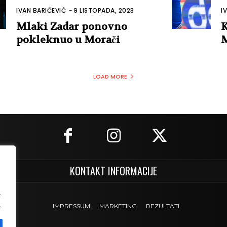
IVAN BARIČEVIĆ
-
9 LISTOPADA, 2023
I
Mlaki Zadar ponovno
K
pokleknuo u Morači
M
LOAD MORE
KONTAKT INFORMACIJE
.
.
IMPRESSUM
MARKETING
REZULTATI