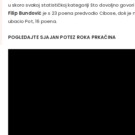
u skoro svakoj statističkoj kategoriji što dovoljno govor
Filip Bundović
je s 23 poena predvodio Cibose, dok je n
ubacio Pot, 16 poena.
POGLEDAJTE SJAJAN POTEZ ROKA PRKAČINA