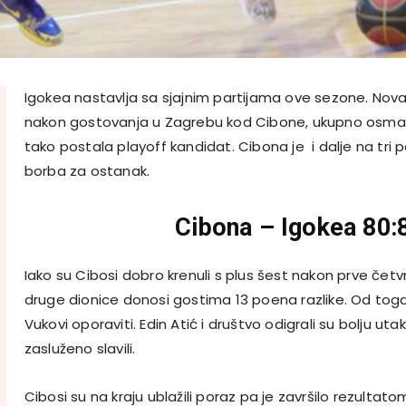
Igokea nastavlja sa sjajnim partijama ove sezone. Nov
nakon gostovanja u Zagrebu kod Cibone, ukupno osma
tako postala playoff kandidat. Cibona je i dalje na tri 
borba za ostanak.
Cibona – Igokea 80:
Iako su Cibosi dobro krenuli s plus šest nakon prve četvr
druge dionice donosi gostima 13 poena razlike. Od toga 
Vukovi oporaviti. Edin Atić i društvo odigrali su bolju uta
zasluženo slavili.
Cibosi su na kraju ublažili poraz pa je završilo rezultatom 