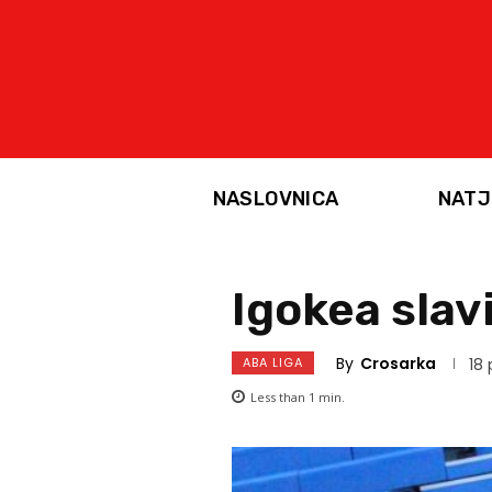
NASLOVNICA
NATJ
Igokea slav
By
Crosarka
ABA LIGA
18 
Less than 1
min.