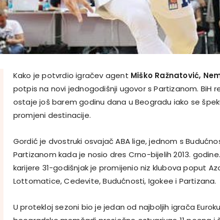
Kako je potvrdio igračev agent
Miško Ražnatović,
Nem
potpis na novi jednogodišnji ugovor s Partizanom. BiH 
ostaje još barem godinu dana u Beogradu iako se špek
promjeni destinacije.
Gordić je dvostruki osvajač ABA lige, jednom s Budućno
Partizanom kada je nosio dres Crno-bijelih 2013. godin
karijere 31-godišnjak je promijenio niz klubova poput A
Lottomatice, Cedevite, Budućnosti, Igokee i Partizana.
U protekloj sezoni bio je jedan od najboljih igrača Eurok