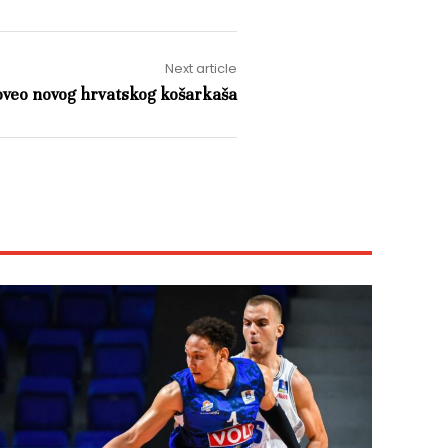
Next article
oveo novog hrvatskog košarkaša