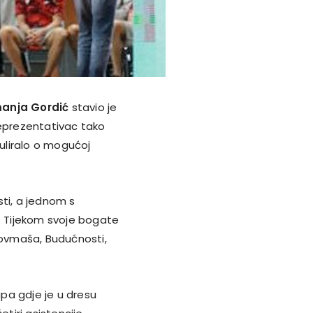
anja Gordić
stavio je
reprezentativac tako
uliralo o mogućoj
sti, a jednom s
e. Tijekom svoje bogate
zovmaša, Budućnosti,
upa gdje je u dresu