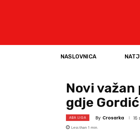
NASLOVNICA
NATJ
Novi važan 
gdje Gordić
By
Crosarka
ABA LIGA
16 
Less than 1
min.