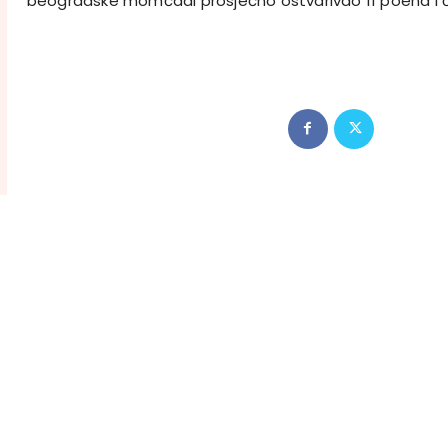
beogradske momčadi prosječno ostvarivao 11 poena i čet