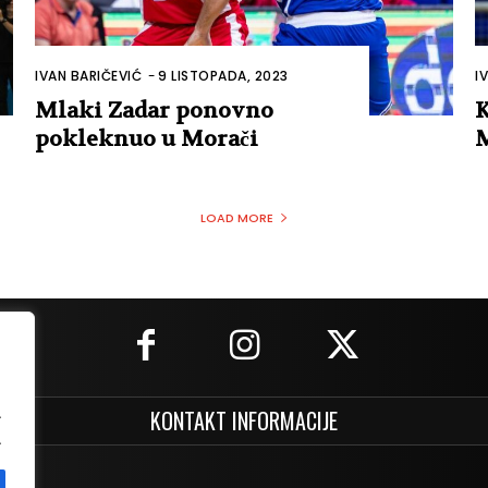
IVAN BARIČEVIĆ
-
9 LISTOPADA, 2023
I
Mlaki Zadar ponovno
K
pokleknuo u Morači
M
LOAD MORE
.
KONTAKT INFORMACIJE
.