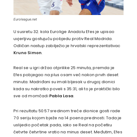
Euroleague.net
U susretu 32. kola Eurolige Anadolu Efes je upisao
uvjerljivu gostujuću pobjedu protiv Real Madrida.
Odličan nastup zabilježio je hrvatski reprezentativac
Kruno Simon
.
Real se u igri držao otprilike 25 minuta, premda je
Efes pobjegao na plus osam već nakon prvih deset
minuta. Madriđani su imali bljesak u drugoj dionici
kada su nakratko poveli s 35:31, ali to je praktički bilo
sve od momčadi
Pabla Lasa
.
Pri rezultatu 50:57 sredinom treće dionice gosti rade
7:0 seriju kojom bježe na 14 poena prednosti. Tada je
uslijedio početak pada, iako se Real na početku
četvrte četvrtine vratio na minus deset. Međutim, Efes