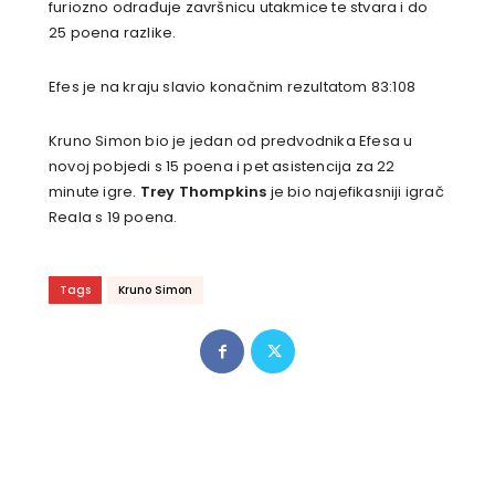
furiozno odrađuje završnicu utakmice te stvara i do
25 poena razlike.
Efes je na kraju slavio konačnim rezultatom 83:108
Kruno Simon bio je jedan od predvodnika Efesa u
novoj pobjedi s 15 poena i pet asistencija za 22
minute igre.
Trey Thompkins
je bio najefikasniji igrač
Reala s 19 poena.
Tags
Kruno Simon