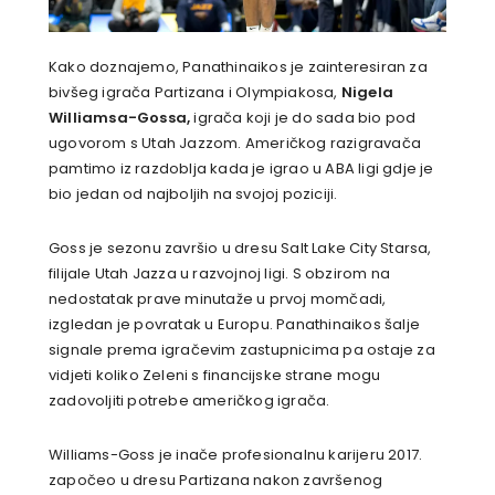
Kako doznajemo, Panathinaikos je zainteresiran za
bivšeg igrača Partizana i Olympiakosa,
Nigela
Williamsa-Gossa,
igrača koji je do sada bio pod
ugovorom s Utah Jazzom. Američkog razigravača
pamtimo iz razdoblja kada je igrao u ABA ligi gdje je
bio jedan od najboljih na svojoj poziciji.
Goss je sezonu završio u dresu Salt Lake City Starsa,
filijale Utah Jazza u razvojnoj ligi. S obzirom na
nedostatak prave minutaže u prvoj momčadi,
izgledan je povratak u Europu. Panathinaikos šalje
signale prema igračevim zastupnicima pa ostaje za
vidjeti koliko Zeleni s financijske strane mogu
zadovoljiti potrebe američkog igrača.
Williams-Goss je inače profesionalnu karijeru 2017.
započeo u dresu Partizana nakon završenog