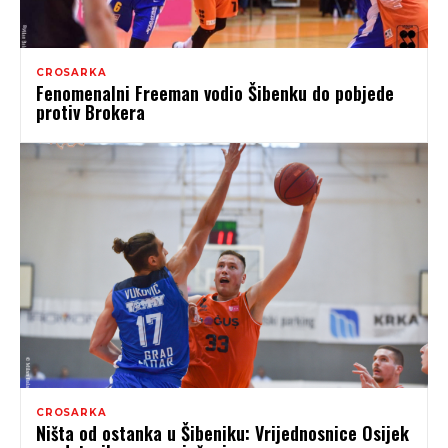
CROSARKA
Fenomenalni Freeman vodio Šibenku do pobjede
protiv Brokera
CROSARKA
Ništa od ostanka u Šibeniku: Vrijednosnice Osijek