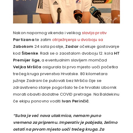
Nakon napornog vikenda i velikog
slavlja protiv
Partizana
te zatim
otriježnjenja u dvoboju sa
Zabokom
24 sata poslije,
Zadar
očekuje gostovanje
kod
Šibenke
. Radi se o zaostalom dvoboju 12. kola
HT
Premijer lige
, a eventualnim slavljem momčad
Veljka Mršića
osigurala bi prvo mjesto uoči početka
trećeg kruga prvenstva Hrvatske. 80 kilometara
južnije Zadrani će putovati bez Mršića čije se
zdravstveno stanje pogoršalo te će hrvatski izbornik
morati obaviti dodatne COVID pretrage. Na Baldekinu
će ekipu ponovno voditi
Ivan Perinčić
.
“Sutra je već nova utakmica, nemam puno
vremena za pripremu. Imperativ je pobjeda, želimo
ostati na prvom mjesto uoči trećeg kruga. Za