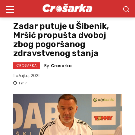
Zadar putuje u Šibenik,
Mršić propušta dvoboj
zbog pogoršanog
zdravstvenog stanja
By
Crosarka
CROSARKA
1 ožujka, 2021
1
min.