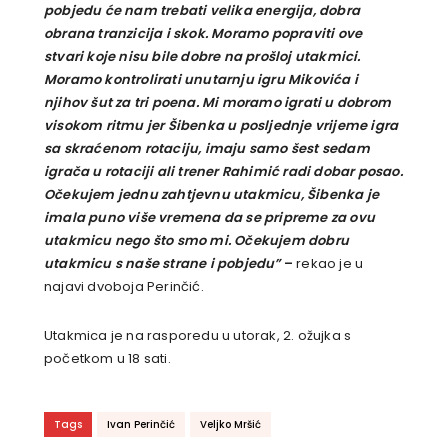
pobjedu će nam trebati velika energija, dobra
obrana tranzicija i skok. Moramo popraviti ove
stvari koje nisu bile dobre na prošloj utakmici.
Moramo kontrolirati unutarnju igru Mikovića i
njihov šut za tri poena. Mi moramo igrati u dobrom
visokom ritmu jer Šibenka u posljednje vrijeme igra
sa skraćenom rotaciju, imaju samo šest sedam
igrača u rotaciji ali trener Rahimić radi dobar posao.
Očekujem jednu zahtjevnu utakmicu, Šibenka je
imala puno više vremena da se pripreme za ovu
utakmicu nego što smo mi. Očekujem dobru
utakmicu s naše strane i pobjedu”
–
rekao je u
najavi dvoboja Perinčić.
Utakmica je na rasporedu u utorak, 2. ožujka s
početkom u 18 sati.
Tags
Ivan Perinčić
Veljko Mršić