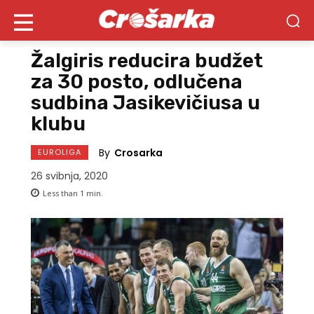
Žalgiris reducira budžet
za 30 posto, odlučena
sudbina Jasikevičiusa u
klubu
By
Crosarka
EUROLIGA
26 svibnja, 2020
Less than 1
min.