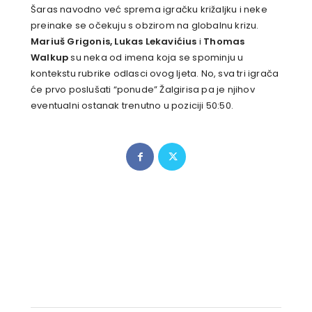
Šaras navodno već sprema igračku križaljku i neke
preinake se očekuju s obzirom na globalnu krizu.
Mariuš Grigonis, Lukas Lekavićius
i
Thomas
Walkup
su neka od imena koja se spominju u
kontekstu rubrike odlasci ovog ljeta. No, sva tri igrača
će prvo poslušati “ponude” Žalgirisa pa je njihov
eventualni ostanak trenutno u poziciji 50:50.