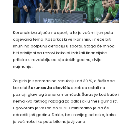
Koronakriza utječe na sport, a to je već milijun puta
opjevana tema. Košarkaški velikani nisu i neće biti
imuni na potpunu deflaciju u sportu. Stoga će mnogi
biti prisiljeni na rezovi kako bi izdržali financijske
pritiske u razdoblju od sljedećih godinu, dvije
najmanje.
Žalgiris je spreman na redukciju od 30 %, a šuška se
kako bi
Šarunas Jasikevičius
trebao ostati na
poziciji glavnog trenera momčadi. Šaras je kod kuće i
nema kvalitetnog razloga za odlazak u “nesigurnost”.
Ugovorom je vezan do 2021. i minimalno je da će
odraditi još godinu. Dakle, bez ranijeg odlaska, kako
je već nekoliko puta bilo najavljivano.