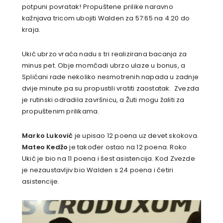
potpuni povratak! Propuštene prilike naravno
kažnjava tricom ubojiti Walden za 57:65 na 4:20 do
kraja.
Ukić ubrzo vraća nadu s tri realizirana bacanja za
minus pet. Obje momčadi ubrzo ulaze u bonus, a
Splićani rade nekoliko nesmotrenih napada u zadnje
dvije minute pa su propustili vratiti zaostatak. Zvezda
je rutinski odradila završnicu, a Žuti mogu žaliti za
propuštenim prilikama.
Marko Luković
je upisao 12 poena uz devet skokova.
Mateo Kedžo
je također ostao na 12 poena. Roko
Ukić je bio na 11 poena i šest asistencija. Kod Zvezde
je nezaustavljiv bio Walden s 24 poena i četiri
asistencije.