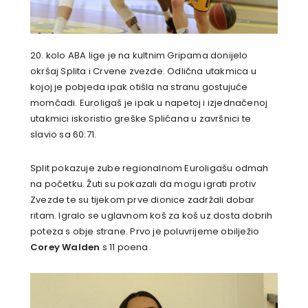
20. kolo ABA lige je na kultnim Gripama donijelo
okršaj Splita i Crvene zvezde. Odlična utakmica u
kojoj je pobjeda ipak otišla na stranu gostujuće
momčadi. Euroligaš je ipak u napetoj i izjednačenoj
utakmici iskoristio greške Splićana u završnici te
slavio sa 60:71.
Split pokazuje zube regionalnom Euroligašu odmah
na početku. Žuti su pokazali da mogu igrati protiv
Zvezde te su tijekom prve dionice zadržali dobar
ritam. Igralo se uglavnom koš za koš uz dosta dobrih
poteza s obje strane. Prvo je poluvrijeme obilježio
Corey Walden
s 11 poena.