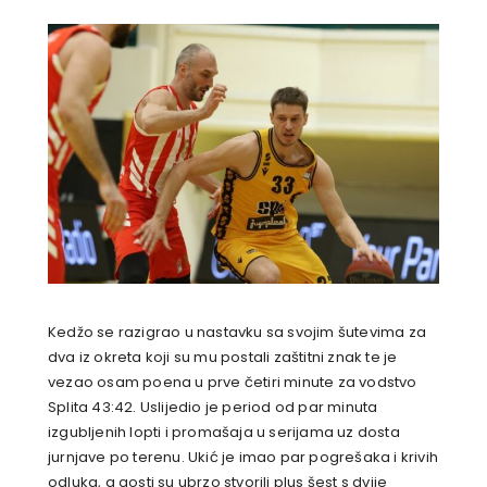
Kedžo se razigrao u nastavku sa svojim šutevima za
dva iz okreta koji su mu postali zaštitni znak te je
vezao osam poena u prve četiri minute za vodstvo
Splita 43:42. Uslijedio je period od par minuta
izgubljenih lopti i promašaja u serijama uz dosta
jurnjave po terenu. Ukić je imao par pogrešaka i krivih
odluka, a gosti su ubrzo stvorili plus šest s dvije