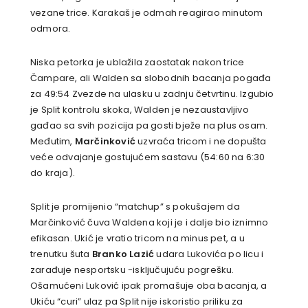
vezane trice. Karakaš je odmah reagirao minutom
odmora.
Niska petorka je ublažila zaostatak nakon trice
Čampare, ali Walden sa slobodnih bacanja pogađa
za 49:54 Zvezde na ulasku u zadnju četvrtinu. Izgubio
je Split kontrolu skoka, Walden je nezaustavljivo
gađao sa svih pozicija pa gosti bježe na plus osam.
Međutim,
Marčinković
uzvraća tricom i ne dopušta
veće odvajanje gostujućem sastavu (54:60 na 6:30
do kraja).
Split je promijenio “matchup” s pokušajem da
Marčinković čuva Waldena koji je i dalje bio iznimno
efikasan. Ukić je vratio tricom na minus pet, a u
trenutku šuta
Branko Lazić
udara Lukovića po licu i
zarađuje nesportsku -isključujuću pogrešku.
Ošamućeni Luković ipak promašuje oba bacanja, a
Ukiću “curi” ulaz pa Split nije iskoristio priliku za