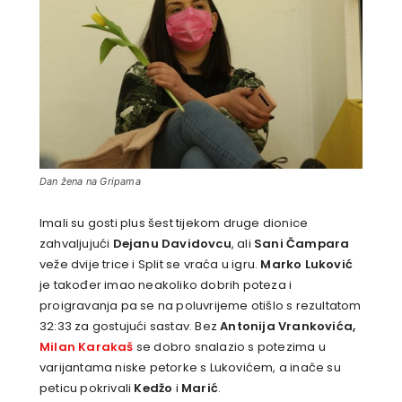
Dan žena na Gripama
Imali su gosti plus šest tijekom druge dionice
zahvaljujući
Dejanu Davidovcu
, ali
Sani Čampara
veže dvije trice i Split se vraća u igru.
Marko Luković
je također imao neakoliko dobrih poteza i
proigravanja pa se na poluvrijeme otišlo s rezultatom
32:33 za gostujući sastav. Bez
Antonija Vrankovića,
Milan Karakaš
se dobro snalazio s potezima u
varijantama niske petorke s Lukovićem, a inače su
peticu pokrivali
Kedžo
i
Marić
.