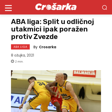
ABA liga: Split u odličnoj
utakmici ipak poražen
protiv Zvezde
By
Crosarka
ABA LIGA
8 ožujka, 2021
2
min.