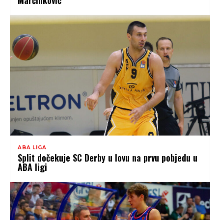
Marčinković
ABA LIGA
Split dočekuje SC Derby u lovu na prvu pobjedu u
ABA ligi