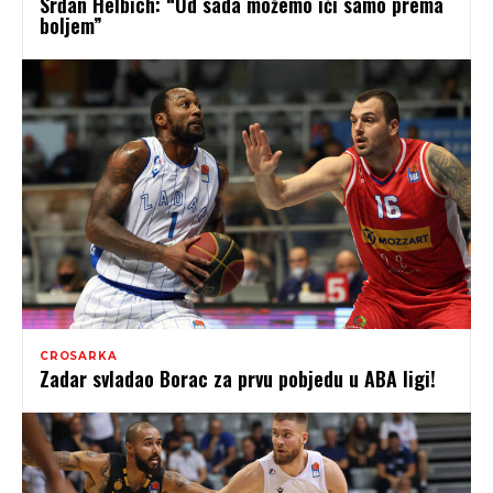
Srđan Helbich: “Od sada možemo ići samo prema
boljem”
CROSARKA
Zadar svladao Borac za prvu pobjedu u ABA ligi!