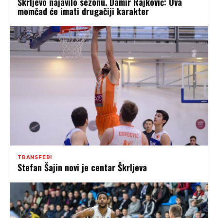
Škrljevo najavilo sezonu. Damir Rajković: Ova
momčad će imati drugačiji karakter
TRANSFERI
Stefan Šajin novi je centar Škrljeva