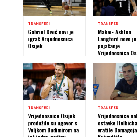
TRANSFERI
TRANSFERI
Gabriel Divić novi je
Makai- Ashton
igrač Vrijednosnica
Langford novo je
Osijek
pojačanje
Vrijednosnica Os
TRANSFERI
TRANSFERI
Vrijednosnice Osijek
Vrijednosnice na
produžile su ugovor s
ostavke Helbich
Veljkom Budimirom na
vratile Domagoja