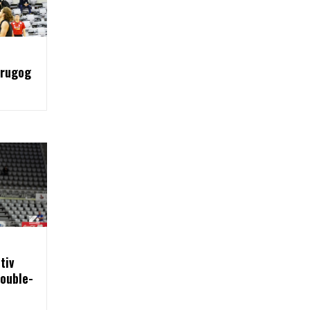
drugog
tiv
double-
i