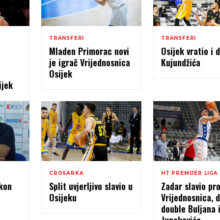
TRANSFERI
TRANSFERI
Mladen Primorac novi
Osijek vratio i 
je igrač Vrijednosnica
Kujundžića
Osijek
ijek
CROSARKA
HT PREMIJER LIGA
kon
Split uvjerljivo slavio u
Zadar slavio pro
a
Osijeku
Vrijednosnica, 
double Buljana 