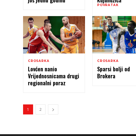
još jednu godinu
Kujundžića
POVRATAK
CROSARKA
CROSARKA
Lovćen nanio
Sparsi bolji od
Vrijednosnicama drugi
Brokera
regionalni poraz
1
2