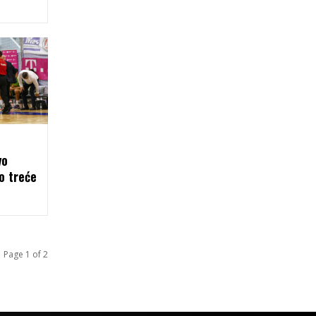
vo
o treće
Page 1 of 2